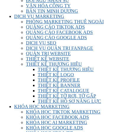
ĐỘI NGŨ NHÂN SỰ
VĂN HÓA CÔNG TY
BẢN TIN MINH DƯƠNG
DỊCH VỤ MARKETING
PHÒNG MARKETING THUÊ NGOÀI
QUẢNG CÁO TIKTOK ADS
QUẢNG CÁO FACEBOOK ADS
QUẢNG CÁO GOOGLE ADS
DỊCH VỤ SEO
DỊCH VỤ QUẢN TRỊ FANPAGE
QUẢN TRỊ WEBSITE
THIẾT KẾ WEBSITE
THIẾT KẾ THƯƠNG HIỆU
THIẾT KẾ THƯƠNG HIỆU
THIẾT KẾ LOGO
THIẾT KẾ PROFILE
THIẾT KẾ BANNER
THIẾT KẾ CATALOGUE
THIẾT KẾ TỜ RƠI, TỜ GẤP
THIẾT KẾ HỒ SƠ NĂNG LỰC
KHÓA HỌC MARKETING
KHÓA HỌC TIKTOK MARKETING
KHÓA HỌC FACEBOOK ADS
KHÓA HỌC AI MARKETING
KHÓA HỌC GOOGLE ADS