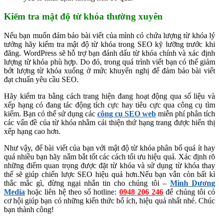
Kiểm tra mật độ từ khóa thường xuyên
Nếu bạn muốn đảm bảo bài viết của mình có chứa lượng từ khóa lý
tưởng hãy kiểm tra mật độ từ khóa trong SEO kỹ lưỡng trước khi
đăng. WordPress sẽ hỗ trợ bạn đánh dấu từ khóa chính và xác định
lượng từ khóa phù hợp. Do đó, trong quá trình viết bạn có thể giảm
bớt lượng từ khóa xuống ở mức khuyến nghị để đảm bảo bài viết
đạt chuẩn yêu cầu SEO.
Hãy kiểm tra bằng cách trang hiện đang hoạt động qua số liệu và
xếp hạng có đang tác động tích cực hay tiêu cực qua công cụ tìm
kiếm. Bạn có thể sử dụng các
công cụ SEO web
miễn phí phân tích
các vấn đề của từ khóa nhằm cải thiện thứ hạng trang được hiển thị
xếp hạng cao hơn.
Như vậy, để bài viết của bạn với mật độ từ khóa phân bổ quá ít hay
quá nhiều bạn hãy nắm bắt tốt các cách tối ưu hiệu quả. Xác định rõ
những điểm quan trọng được đặt từ khóa và sử dụng từ khóa thay
thế sẽ giúp chiến lược SEO hiệu quả hơn.Nếu bạn vẫn còn bất kì
thắc mắc gì, đừng ngại nhắn tin cho chúng tôi –
Minh Dương
Media
hoặc liên hệ theo số hotline:
0948 206 246
để chúng tôi có
cơ hội giúp bạn có những kiến thức bổ ích, hiệu quả nhất nhé. Chúc
bạn thành công!