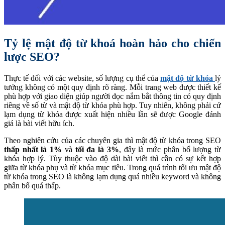
Tỷ lệ mật độ từ khoá hoàn hảo cho chiến
lược SEO?
Thực tế đối với các website, số lượng cụ thể của
mật độ từ khóa
lý
tưởng không có một quy định rõ ràng. Mỗi trang web được thiết kế
phù hợp với giao diện giúp người đọc nắm bắt thông tin có quy định
riêng về số từ và mật độ từ khóa phù hợp. Tuy nhiên, không phải cứ
lạm dụng từ khóa được xuất hiện nhiều lần sẽ được Google đánh
giá là bài viết hữu ích.
Theo nghiên cứu của các chuyên gia thì mật độ từ khóa trong SEO
thấp nhất là 1%
và
tối đa là 3%
, đây là mức phân bổ lượng từ
khóa hợp lý. Tùy thuộc vào độ dài bài viết thì cần có sự kết hợp
giữa từ khóa phụ và từ khóa mục tiêu. Trong quá trình tối ưu mật độ
từ khóa trong SEO là không lạm dụng quá nhiều keyword và không
phân bổ quá thấp.