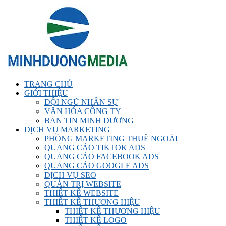
TRANG CHỦ
GIỚI THIỆU
ĐỘI NGŨ NHÂN SỰ
VĂN HÓA CÔNG TY
BẢN TIN MINH DƯƠNG
DỊCH VỤ MARKETING
PHÒNG MARKETING THUÊ NGOÀI
QUẢNG CÁO TIKTOK ADS
QUẢNG CÁO FACEBOOK ADS
QUẢNG CÁO GOOGLE ADS
DỊCH VỤ SEO
QUẢN TRỊ WEBSITE
THIẾT KẾ WEBSITE
THIẾT KẾ THƯƠNG HIỆU
THIẾT KẾ THƯƠNG HIỆU
THIẾT KẾ LOGO