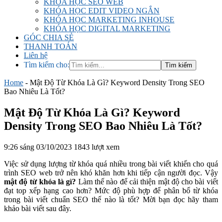
KHÓA HỌC SEO WEB
KHÓA HỌC EDIT VIDEO NGẮN
KHÓA HỌC MARKETING INHOUSE
KHÓA HỌC DIGITAL MARKETING
GÓC CHIA SẺ
THANH TOÁN
Liên hệ
Tìm kiếm cho:
Home
-
Mật Độ Từ Khóa Là Gì? Keyword Density Trong SEO
Bao Nhiêu Là Tốt?
Mật Độ Từ Khóa Là Gì? Keyword
Density Trong SEO Bao Nhiêu Là Tốt?
9:26 sáng 03/10/2023
1843 lượt xem
Việc sử dụng lượng từ khóa quá nhiều trong bài viết khiến cho quá
trình SEO web trở nên khó khăn hơn khi tiếp cận người đọc. Vậy
mật độ từ khóa là gì?
Làm thế nào để cải thiện mật độ cho bài viết
đạt top xếp hạng cao hơn? Mức độ phù hợp để phân bổ từ khóa
trong bài viết chuẩn SEO thế nào là tốt? Mời bạn đọc hãy tham
khảo bài viết sau đây.