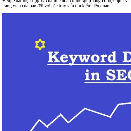
+ Sự xuất hiện hợp lý của từ khóa có thể giúp tăng cơ hội định vị
trang web của bạn đối với các truy vấn tìm kiếm liên quan.