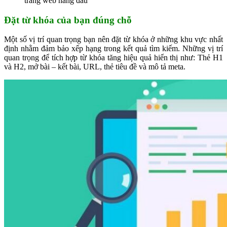
trang web hàng đầu
Đặt từ khóa của bạn đúng chỗ
Một số vị trí quan trọng bạn nên đặt từ khóa ở những khu vực nhất
định nhằm đảm bảo xếp hạng trong kết quả tìm kiếm. Những vị trí
quan trọng để tích hợp từ khóa tăng hiệu quả hiển thị như: Thẻ H1
và H2, mở bài – kết bài, URL, thẻ tiêu đề và mô tả meta.