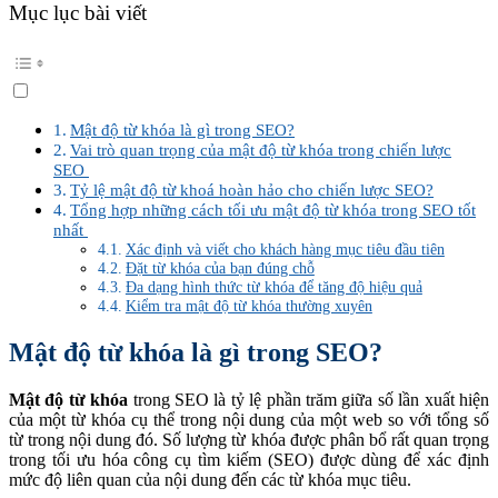
Mục lục bài viết
Mật độ từ khóa là gì trong SEO?
Vai trò quan trọng của mật độ từ khóa trong chiến lược
SEO
Tỷ lệ mật độ từ khoá hoàn hảo cho chiến lược SEO?
Tổng hợp những cách tối ưu mật độ từ khóa trong SEO tốt
nhất
Xác định và viết cho khách hàng mục tiêu đầu tiên
Đặt từ khóa của bạn đúng chỗ
Đa dạng hình thức từ khóa để tăng độ hiệu quả
Kiểm tra mật độ từ khóa thường xuyên
Mật độ từ khóa là gì trong SEO?
Mật độ từ khóa
trong SEO là tỷ lệ phần trăm giữa số lần xuất hiện
của một từ khóa cụ thể trong nội dung của một web so với tổng số
từ trong nội dung đó. Số lượng từ khóa được phân bổ rất quan trọng
trong tối ưu hóa công cụ tìm kiếm (SEO) được dùng để xác định
mức độ liên quan của nội dung đến các từ khóa mục tiêu.