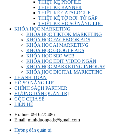
THIẾT KẾ PROFILE
THIẾT KẾ BANNER
THIẾT KẾ CATALOGUE
THIẾT KẾ TỜ RƠI, TỜ GẤP
THIẾT KẾ HỒ SƠ NĂNG LỰC
KHÓA HỌC MARKETING
KHÓA HỌC TIKTOK MARKETING
KHÓA HỌC FACEBOOK ADS
KHÓA HỌC AI MARKETING
KHÓA HỌC GOOGLE ADS
KHÓA HỌC SEO WEB
KHÓA HỌC EDIT VIDEO NGẮN
KHÓA HỌC MARKETING INHOUSE
KHÓA HỌC DIGITAL MARKETING
THANH TOÁN
HỒ SƠ NĂNG LỰC
CHÍNH SÁCH PARTNER
HƯỚNG DẪN QUẢN TRỊ
GÓC CHIA SẺ
LIÊN HỆ
Hotline:
0916275486
Email:
minhduongads@gmail.com
Hướng dẫn quản trị