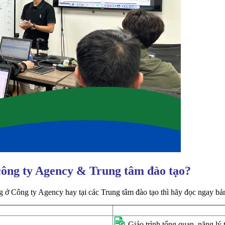
 công ty Agency & Trung tâm đào tạo?
 ở Công ty Agency hay tại các Trung tâm đào tạo thì hãy đọc ngay bản
Giáo trình tổng quan, nặng lý 