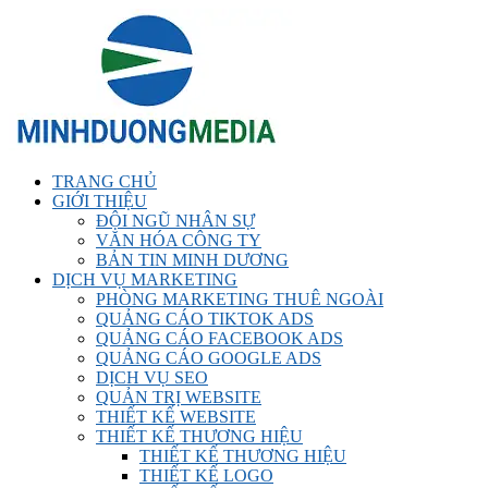
TRANG CHỦ
GIỚI THIỆU
ĐỘI NGŨ NHÂN SỰ
VĂN HÓA CÔNG TY
BẢN TIN MINH DƯƠNG
DỊCH VỤ MARKETING
PHÒNG MARKETING THUÊ NGOÀI
QUẢNG CÁO TIKTOK ADS
QUẢNG CÁO FACEBOOK ADS
QUẢNG CÁO GOOGLE ADS
DỊCH VỤ SEO
QUẢN TRỊ WEBSITE
THIẾT KẾ WEBSITE
THIẾT KẾ THƯƠNG HIỆU
THIẾT KẾ THƯƠNG HIỆU
THIẾT KẾ LOGO