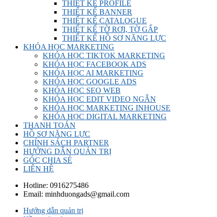
THIẾT KẾ PROFILE
THIẾT KẾ BANNER
THIẾT KẾ CATALOGUE
THIẾT KẾ TỜ RƠI, TỜ GẤP
THIẾT KẾ HỒ SƠ NĂNG LỰC
KHÓA HỌC MARKETING
KHÓA HỌC TIKTOK MARKETING
KHÓA HỌC FACEBOOK ADS
KHÓA HỌC AI MARKETING
KHÓA HỌC GOOGLE ADS
KHÓA HỌC SEO WEB
KHÓA HỌC EDIT VIDEO NGẮN
KHÓA HỌC MARKETING INHOUSE
KHÓA HỌC DIGITAL MARKETING
THANH TOÁN
HỒ SƠ NĂNG LỰC
CHÍNH SÁCH PARTNER
HƯỚNG DẪN QUẢN TRỊ
GÓC CHIA SẺ
LIÊN HỆ
Hotline:
0916275486
Email:
minhduongads@gmail.com
Hướng dẫn quản trị