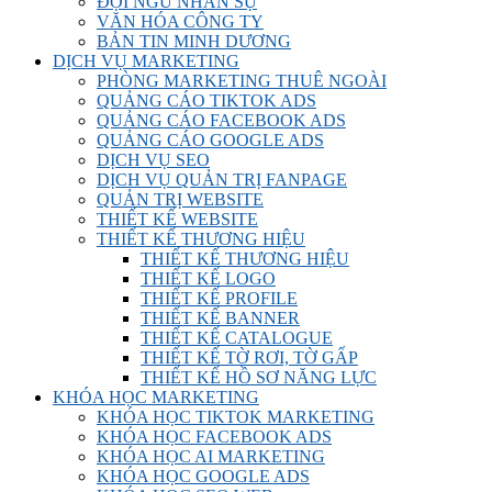
ĐỘI NGŨ NHÂN SỰ
VĂN HÓA CÔNG TY
BẢN TIN MINH DƯƠNG
DỊCH VỤ MARKETING
PHÒNG MARKETING THUÊ NGOÀI
QUẢNG CÁO TIKTOK ADS
QUẢNG CÁO FACEBOOK ADS
QUẢNG CÁO GOOGLE ADS
DỊCH VỤ SEO
DỊCH VỤ QUẢN TRỊ FANPAGE
QUẢN TRỊ WEBSITE
THIẾT KẾ WEBSITE
THIẾT KẾ THƯƠNG HIỆU
THIẾT KẾ THƯƠNG HIỆU
THIẾT KẾ LOGO
THIẾT KẾ PROFILE
THIẾT KẾ BANNER
THIẾT KẾ CATALOGUE
THIẾT KẾ TỜ RƠI, TỜ GẤP
THIẾT KẾ HỒ SƠ NĂNG LỰC
KHÓA HỌC MARKETING
KHÓA HỌC TIKTOK MARKETING
KHÓA HỌC FACEBOOK ADS
KHÓA HỌC AI MARKETING
KHÓA HỌC GOOGLE ADS