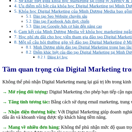
Sự khác biệt giữa khóa học Marketing tại công ty Agency & 
Ưu điểm nổi bật của khóa học Digital Marketing tại Minh D
Khóa học Digital Marketing của Minh Dương Media bao gồm
Đào tạo Seo Website chuyên sâu
Đào tạo Facebook Ads thực chiến
Đào tạo Google Ads cơ bản đến nâng cao
Cam kết của Minh Dương Media về khóa học marketing ngắ
Học phí ưu đãi cho học viên tham gia đào tạo Digital Market
Một số câu hỏi thường gặp về đào tạo Digital Marketing ở 
Minh Dương nhận đào tạo Digital Marketing trong bao lâu
Điểm khác biệt của đào tạo Digital Marketing tại Minh Dươ
Đăng ký học
Tầm quan trọng của Digital Marketing tr
Không thể phủ nhận Digital Marketing mang lại
giá trị lớn
trong kinh
→ Mở rộng đối tượng
:
Digital Marketing cho phép bạn tiếp cận ngườ
→ Tăng tính tương tác
:
Bằng cách sử dụng email marketing, trang 
→ Nhận diện thương hiệu
: Với Digital Marketing giúp doanh nghiệ
dấu ấn và khoanh vùng được tệp khách hàng tiềm năng.
→ Mang về nhiều đơn hàng
: Không thể phủ nhận mức độ quan trọ