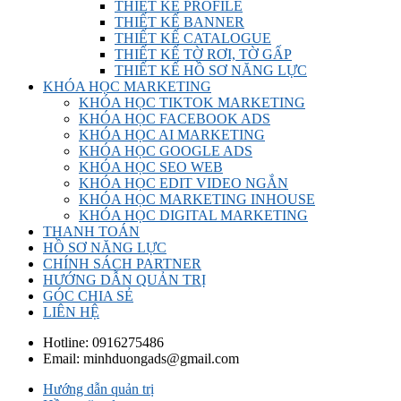
THIẾT KẾ PROFILE
THIẾT KẾ BANNER
THIẾT KẾ CATALOGUE
THIẾT KẾ TỜ RƠI, TỜ GẤP
THIẾT KẾ HỒ SƠ NĂNG LỰC
KHÓA HỌC MARKETING
KHÓA HỌC TIKTOK MARKETING
KHÓA HỌC FACEBOOK ADS
KHÓA HỌC AI MARKETING
KHÓA HỌC GOOGLE ADS
KHÓA HỌC SEO WEB
KHÓA HỌC EDIT VIDEO NGẮN
KHÓA HỌC MARKETING INHOUSE
KHÓA HỌC DIGITAL MARKETING
THANH TOÁN
HỒ SƠ NĂNG LỰC
CHÍNH SÁCH PARTNER
HƯỚNG DẪN QUẢN TRỊ
GÓC CHIA SẺ
LIÊN HỆ
Hotline:
0916275486
Email:
minhduongads@gmail.com
Hướng dẫn quản trị