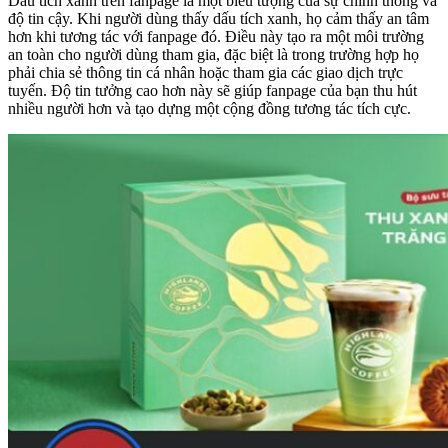
Dấu tích xanh trên fanpage là một biểu tượng của sự chính thống và
độ tin cậy. Khi người dùng thấy dấu tích xanh, họ cảm thấy an tâm
hơn khi tương tác với fanpage đó. Điều này tạo ra một môi trường
an toàn cho người dùng tham gia, đặc biệt là trong trường hợp họ
phải chia sẻ thông tin cá nhân hoặc tham gia các giao dịch trực
tuyến. Độ tin tưởng cao hơn này sẽ giúp fanpage của bạn thu hút
nhiều người hơn và tạo dựng một cộng đồng tương tác tích cực.