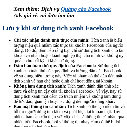
Xem thêm: Dịch vụ
Quảng cáo Facebook
Ads giá rẻ, nổ đơn ầm ầm
Lưu ý khi sử dụng tích xanh Facebook
Chỉ xác nhận danh tính thực của mình:
Tích xanh là biểu
tượng hiệu quả nhằm xác thực tài khoản Facebook của người
dùng. Do đó, đảm bảo rằng bạn chỉ sử dụng tích xanh cho tài
khoản cá nhân hoặc doanh nghiệp thật của mình và không ủy
quyền cho bất kỳ ai khác sử dụng.
Đảm bảo tuân thủ quy định của Facebook:
Sử dụng tích
xanh cần tuân thủ các quy định và hướng dẫn của Facebook
về sử dụng biểu tượng này. Việc vi phạm có thể dẫn đến mất
tích xanh và hạn chế hoặc đình chỉ hoạt động tài khoản.
Không lạm dụng tích xanh:
Tích xanh đánh dấu tính xác
thực và đáng tin cậy của tài khoản Facebook. Vì vậy, hãy sử
dụng tích xanh một cách có trách nhiệm và không lạm dụng
để lừa đảo, gian lận hoặc tác động đến người dùng khác.
Bảo mật thông tin cá nhân:
Tích xanh có thể tạo niềm tin và
hỗ trợ người dùng tìm kiếm và phát hiện tài khoản thật. Tuy
nhiên, bạn cần cẩn thận với việc chia sẻ thông tin cá nhân quá
nhiều trên Facebook, bởi vì thông tin nhạy cảm có thể bị lợi
dụng và gây hại cho bạn.