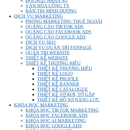
ĐỘI NGŨ NHÂN SỰ
VĂN HÓA CÔNG TY
BẢN TIN MINH DƯƠNG
DỊCH VỤ MARKETING
PHÒNG MARKETING THUÊ NGOÀI
QUẢNG CÁO TIKTOK ADS
QUẢNG CÁO FACEBOOK ADS
QUẢNG CÁO GOOGLE ADS
DỊCH VỤ SEO
DỊCH VỤ QUẢN TRỊ FANPAGE
QUẢN TRỊ WEBSITE
THIẾT KẾ WEBSITE
THIẾT KẾ THƯƠNG HIỆU
THIẾT KẾ THƯƠNG HIỆU
THIẾT KẾ LOGO
THIẾT KẾ PROFILE
THIẾT KẾ BANNER
THIẾT KẾ CATALOGUE
THIẾT KẾ TỜ RƠI, TỜ GẤP
THIẾT KẾ HỒ SƠ NĂNG LỰC
KHÓA HỌC MARKETING
KHÓA HỌC TIKTOK MARKETING
KHÓA HỌC FACEBOOK ADS
KHÓA HỌC AI MARKETING
KHÓA HỌC GOOGLE ADS