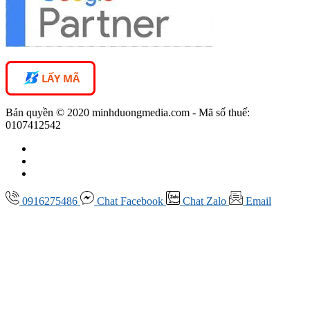
LẤY MÃ
Bản quyền © 2020 minhduongmedia.com - Mã số thuế:
0107412542
0916275486
Chat
Facebook
Chat
Zalo
Email