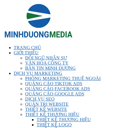
TRANG CHỦ
GIỚI THIỆU
ĐỘI NGŨ NHÂN SỰ
VĂN HÓA CÔNG TY
BẢN TIN MINH DƯƠNG
DỊCH VỤ MARKETING
PHÒNG MARKETING THUÊ NGOÀI
QUẢNG CÁO TIKTOK ADS
QUẢNG CÁO FACEBOOK ADS
QUẢNG CÁO GOOGLE ADS
DỊCH VỤ SEO
QUẢN TRỊ WEBSITE
THIẾT KẾ WEBSITE
THIẾT KẾ THƯƠNG HIỆU
THIẾT KẾ THƯƠNG HIỆU
THIẾT KẾ LOGO