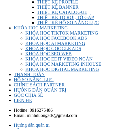
THIẾT KẾ PROFILE
THIẾT KẾ BANNER
THIẾT KẾ CATALOGUE
THIẾT KẾ TỜ RƠI, TỜ GẤP
THIẾT KẾ HỒ SƠ NĂNG LỰC
KHÓA HỌC MARKETING
KHÓA HỌC TIKTOK MARKETING
KHÓA HỌC FACEBOOK ADS
KHÓA HỌC AI MARKETING
KHÓA HỌC GOOGLE ADS
KHÓA HỌC SEO WEB
KHÓA HỌC EDIT VIDEO NGẮN
KHÓA HỌC MARKETING INHOUSE
KHÓA HỌC DIGITAL MARKETING
THANH TOÁN
HỒ SƠ NĂNG LỰC
CHÍNH SÁCH PARTNER
HƯỚNG DẪN QUẢN TRỊ
GÓC CHIA SẺ
LIÊN HỆ
Hotline:
0916275486
Email:
minhduongads@gmail.com
Hướng dẫn quản trị