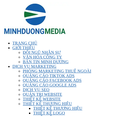
TRANG CHỦ
GIỚI THIỆU
ĐỘI NGŨ NHÂN SỰ
VĂN HÓA CÔNG TY
BẢN TIN MINH DƯƠNG
DỊCH VỤ MARKETING
PHÒNG MARKETING THUÊ NGOÀI
QUẢNG CÁO TIKTOK ADS
QUẢNG CÁO FACEBOOK ADS
QUẢNG CÁO GOOGLE ADS
DỊCH VỤ SEO
QUẢN TRỊ WEBSITE
THIẾT KẾ WEBSITE
THIẾT KẾ THƯƠNG HIỆU
THIẾT KẾ THƯƠNG HIỆU
THIẾT KẾ LOGO