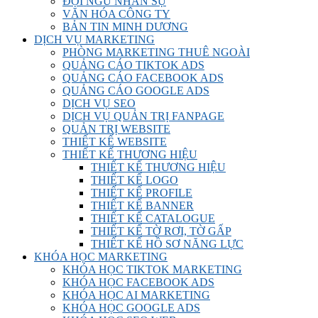
ĐỘI NGŨ NHÂN SỰ
VĂN HÓA CÔNG TY
BẢN TIN MINH DƯƠNG
DỊCH VỤ MARKETING
PHÒNG MARKETING THUÊ NGOÀI
QUẢNG CÁO TIKTOK ADS
QUẢNG CÁO FACEBOOK ADS
QUẢNG CÁO GOOGLE ADS
DỊCH VỤ SEO
DỊCH VỤ QUẢN TRỊ FANPAGE
QUẢN TRỊ WEBSITE
THIẾT KẾ WEBSITE
THIẾT KẾ THƯƠNG HIỆU
THIẾT KẾ THƯƠNG HIỆU
THIẾT KẾ LOGO
THIẾT KẾ PROFILE
THIẾT KẾ BANNER
THIẾT KẾ CATALOGUE
THIẾT KẾ TỜ RƠI, TỜ GẤP
THIẾT KẾ HỒ SƠ NĂNG LỰC
KHÓA HỌC MARKETING
KHÓA HỌC TIKTOK MARKETING
KHÓA HỌC FACEBOOK ADS
KHÓA HỌC AI MARKETING
KHÓA HỌC GOOGLE ADS