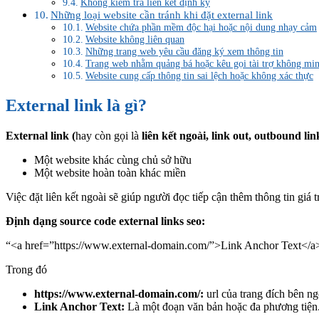
Không kiểm tra liên kết định kỳ
Những loại website cần tránh khi đặt external link
Website chứa phần mềm độc hại hoặc nội dung nhạy cảm
Website không liên quan
Những trang web yêu cầu đăng ký xem thông tin
Trang web nhằm quảng bá hoặc kêu gọi tài trợ không mi
Website cung cấp thông tin sai lệch hoặc không xác thực
External link là gì?
External link (
hay còn gọi là
liên kết ngoài, link out, outbound lin
Một website khác cùng chủ sở hữu
Một website hoàn toàn khác miền
Việc đặt liên kết ngoài sẽ giúp người đọc tiếp cận thêm thông tin giá 
Định dạng source code external links seo:
“<a href=”https://www.external-domain.com/”>Link Anchor Text</a
Trong đó
https://www.external-domain.com/:
url của trang đích bên n
Link Anchor Text:
Là một đoạn văn bản hoặc đa phương tiện.