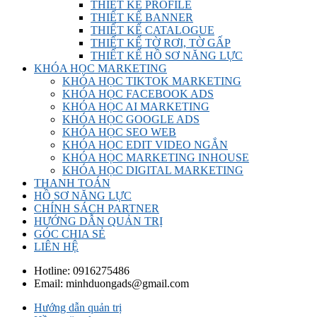
THIẾT KẾ PROFILE
THIẾT KẾ BANNER
THIẾT KẾ CATALOGUE
THIẾT KẾ TỜ RƠI, TỜ GẤP
THIẾT KẾ HỒ SƠ NĂNG LỰC
KHÓA HỌC MARKETING
KHÓA HỌC TIKTOK MARKETING
KHÓA HỌC FACEBOOK ADS
KHÓA HỌC AI MARKETING
KHÓA HỌC GOOGLE ADS
KHÓA HỌC SEO WEB
KHÓA HỌC EDIT VIDEO NGẮN
KHÓA HỌC MARKETING INHOUSE
KHÓA HỌC DIGITAL MARKETING
THANH TOÁN
HỒ SƠ NĂNG LỰC
CHÍNH SÁCH PARTNER
HƯỚNG DẪN QUẢN TRỊ
GÓC CHIA SẺ
LIÊN HỆ
Hotline:
0916275486
Email:
minhduongads@gmail.com
Hướng dẫn quản trị