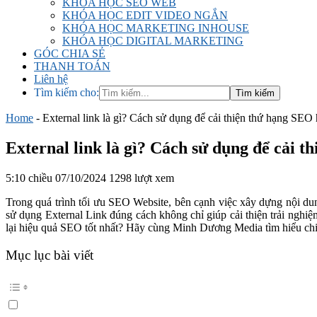
KHÓA HỌC SEO WEB
KHÓA HỌC EDIT VIDEO NGẮN
KHÓA HỌC MARKETING INHOUSE
KHÓA HỌC DIGITAL MARKETING
GÓC CHIA SẺ
THANH TOÁN
Liên hệ
Tìm kiếm cho:
Home
-
External link là gì? Cách sử dụng để cải thiện thứ hạng SEO
External link là gì? Cách sử dụng để cải t
5:10 chiều 07/10/2024
1298 lượt xem
Trong quá trình tối ưu SEO Website, bên cạnh việc xây dựng nội dun
sử dụng External Link đúng cách không chỉ giúp cải thiện trải nghi
lại hiệu quả SEO tốt nhất? Hãy cùng Minh Dương Media tìm hiểu chi ti
Mục lục bài viết