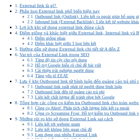
External link là gì?
Phân loại External link phổ biến hiện nay
Outbound link (Outlink): Liên kết ra ngoài giúp bổ sung gi
Inbound link (External Backlink): Liên kết từ website khác
Lợi ích khi sử dụng external link đúng cách
Điểm giống và khác biệt giữa External link, Internal link và 
Điểm giống nhau
Điểm khác biệt giữa 3 loại liên kết
Hướng dẫn sử dụng External link chi tiết từ A đến Z
Vai trò của External Link trong SEO
Tăng độ tin cậy cho nội dung
Hỗ trợ Google hiểu rõ chủ đề bài viết
Cải thiện trải nghiệm người dùng
Tăng yếu tố EEAT
Lưu ý khi Outbound link từ bình luận đến quảng cáo trả phí 
Outbound link xuất phát từ người dùng bình luận
Outbound link đến từ quảng cáo trả phí
Liên kết chất lượng để tránh phạt bởi Google
Tổng hợp các công cụ kiểm tra Outbound link cho toàn webs
Công cụ Ahref: Phân tích chất lượng liên kết ra ngoài
Cộng cụ Screaming Frog: Hỗ trợ kiểm tra Outbound link v
Những rủi ro khi sử dụng External Link sai cách
Liên kết tới website spam
Liên kết không liên quan chủ đề
Lạm dụng quá nhiều External Link