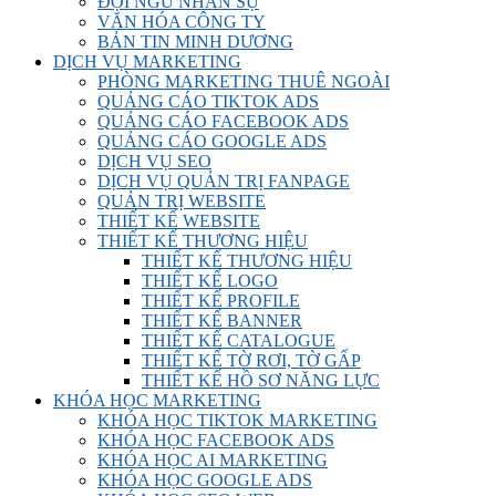
ĐỘI NGŨ NHÂN SỰ
VĂN HÓA CÔNG TY
BẢN TIN MINH DƯƠNG
DỊCH VỤ MARKETING
PHÒNG MARKETING THUÊ NGOÀI
QUẢNG CÁO TIKTOK ADS
QUẢNG CÁO FACEBOOK ADS
QUẢNG CÁO GOOGLE ADS
DỊCH VỤ SEO
DỊCH VỤ QUẢN TRỊ FANPAGE
QUẢN TRỊ WEBSITE
THIẾT KẾ WEBSITE
THIẾT KẾ THƯƠNG HIỆU
THIẾT KẾ THƯƠNG HIỆU
THIẾT KẾ LOGO
THIẾT KẾ PROFILE
THIẾT KẾ BANNER
THIẾT KẾ CATALOGUE
THIẾT KẾ TỜ RƠI, TỜ GẤP
THIẾT KẾ HỒ SƠ NĂNG LỰC
KHÓA HỌC MARKETING
KHÓA HỌC TIKTOK MARKETING
KHÓA HỌC FACEBOOK ADS
KHÓA HỌC AI MARKETING
KHÓA HỌC GOOGLE ADS