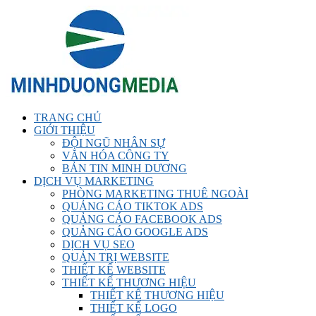
TRANG CHỦ
GIỚI THIỆU
ĐỘI NGŨ NHÂN SỰ
VĂN HÓA CÔNG TY
BẢN TIN MINH DƯƠNG
DỊCH VỤ MARKETING
PHÒNG MARKETING THUÊ NGOÀI
QUẢNG CÁO TIKTOK ADS
QUẢNG CÁO FACEBOOK ADS
QUẢNG CÁO GOOGLE ADS
DỊCH VỤ SEO
QUẢN TRỊ WEBSITE
THIẾT KẾ WEBSITE
THIẾT KẾ THƯƠNG HIỆU
THIẾT KẾ THƯƠNG HIỆU
THIẾT KẾ LOGO