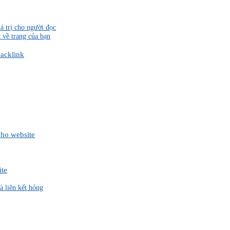
á trị cho người đọc
 về trang của bạn
Backlink
cho website
ite
à liên kết hỏng