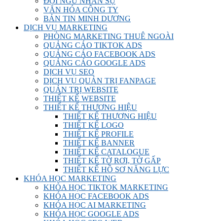
ĐỘI NGŨ NHÂN SỰ
VĂN HÓA CÔNG TY
BẢN TIN MINH DƯƠNG
DỊCH VỤ MARKETING
PHÒNG MARKETING THUÊ NGOÀI
QUẢNG CÁO TIKTOK ADS
QUẢNG CÁO FACEBOOK ADS
QUẢNG CÁO GOOGLE ADS
DỊCH VỤ SEO
DỊCH VỤ QUẢN TRỊ FANPAGE
QUẢN TRỊ WEBSITE
THIẾT KẾ WEBSITE
THIẾT KẾ THƯƠNG HIỆU
THIẾT KẾ THƯƠNG HIỆU
THIẾT KẾ LOGO
THIẾT KẾ PROFILE
THIẾT KẾ BANNER
THIẾT KẾ CATALOGUE
THIẾT KẾ TỜ RƠI, TỜ GẤP
THIẾT KẾ HỒ SƠ NĂNG LỰC
KHÓA HỌC MARKETING
KHÓA HỌC TIKTOK MARKETING
KHÓA HỌC FACEBOOK ADS
KHÓA HỌC AI MARKETING
KHÓA HỌC GOOGLE ADS