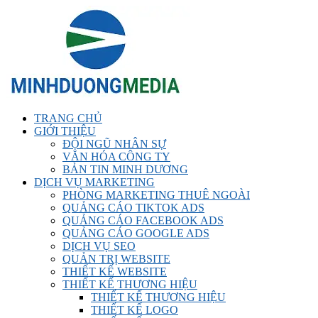
TRANG CHỦ
GIỚI THIỆU
ĐỘI NGŨ NHÂN SỰ
VĂN HÓA CÔNG TY
BẢN TIN MINH DƯƠNG
DỊCH VỤ MARKETING
PHÒNG MARKETING THUÊ NGOÀI
QUẢNG CÁO TIKTOK ADS
QUẢNG CÁO FACEBOOK ADS
QUẢNG CÁO GOOGLE ADS
DỊCH VỤ SEO
QUẢN TRỊ WEBSITE
THIẾT KẾ WEBSITE
THIẾT KẾ THƯƠNG HIỆU
THIẾT KẾ THƯƠNG HIỆU
THIẾT KẾ LOGO