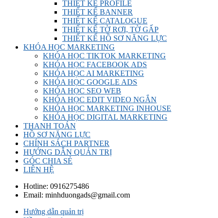
THIẾT KẾ PROFILE
THIẾT KẾ BANNER
THIẾT KẾ CATALOGUE
THIẾT KẾ TỜ RƠI, TỜ GẤP
THIẾT KẾ HỒ SƠ NĂNG LỰC
KHÓA HỌC MARKETING
KHÓA HỌC TIKTOK MARKETING
KHÓA HỌC FACEBOOK ADS
KHÓA HỌC AI MARKETING
KHÓA HỌC GOOGLE ADS
KHÓA HỌC SEO WEB
KHÓA HỌC EDIT VIDEO NGẮN
KHÓA HỌC MARKETING INHOUSE
KHÓA HỌC DIGITAL MARKETING
THANH TOÁN
HỒ SƠ NĂNG LỰC
CHÍNH SÁCH PARTNER
HƯỚNG DẪN QUẢN TRỊ
GÓC CHIA SẺ
LIÊN HỆ
Hotline:
0916275486
Email:
minhduongads@gmail.com
Hướng dẫn quản trị