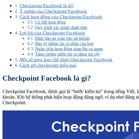
Checkpoint Facebook là gì?
Ý nghĩa của Checkpoint Facebook
Cách hoạt động của Checkpoint Facebook
Cơ chế hoạt động
Quy trình xác minh danh tính
Lợi ích của Checkpoint Facebook
Đảm bảo an toàn cho tài khoản
Bảo vệ thông tin cá nhân của bạn
Ngăn chặn hoạt động gian lận và spam
Tăng cường niềm tin và đáng tin cậy
Một số mẹo hạn chế dính Checkpoint Facebook
Cách gỡ checkpoint hiệu quả
Checkpoint Facebook là gì?
Checkpoint Facebook, được gọi là “bước kiểm tra” trong tiếng Việt, 
khoản. Khi hệ thống phát hiện hoạt động đáng ngờ, ví dụ như đăng nh
Checkpoint.