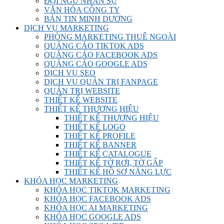
ĐỘI NGŨ NHÂN SỰ
VĂN HÓA CÔNG TY
BẢN TIN MINH DƯƠNG
DỊCH VỤ MARKETING
PHÒNG MARKETING THUÊ NGOÀI
QUẢNG CÁO TIKTOK ADS
QUẢNG CÁO FACEBOOK ADS
QUẢNG CÁO GOOGLE ADS
DỊCH VỤ SEO
DỊCH VỤ QUẢN TRỊ FANPAGE
QUẢN TRỊ WEBSITE
THIẾT KẾ WEBSITE
THIẾT KẾ THƯƠNG HIỆU
THIẾT KẾ THƯƠNG HIỆU
THIẾT KẾ LOGO
THIẾT KẾ PROFILE
THIẾT KẾ BANNER
THIẾT KẾ CATALOGUE
THIẾT KẾ TỜ RƠI, TỜ GẤP
THIẾT KẾ HỒ SƠ NĂNG LỰC
KHÓA HỌC MARKETING
KHÓA HỌC TIKTOK MARKETING
KHÓA HỌC FACEBOOK ADS
KHÓA HỌC AI MARKETING
KHÓA HỌC GOOGLE ADS