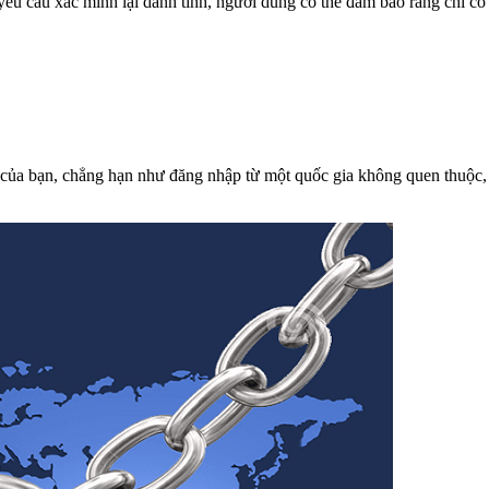
êu cầu xác minh lại danh tính, người dùng có thể đảm bảo rằng chỉ có
của bạn, chẳng hạn như đăng nhập từ một quốc gia không quen thuộc, 