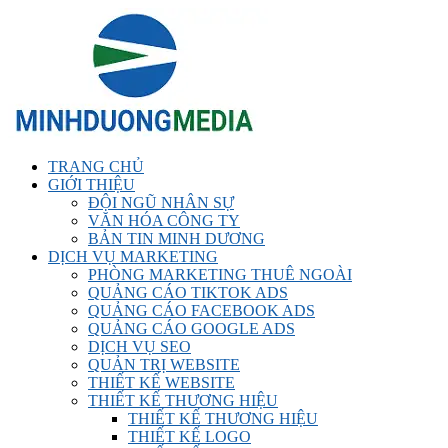
TRANG CHỦ
GIỚI THIỆU
ĐỘI NGŨ NHÂN SỰ
VĂN HÓA CÔNG TY
BẢN TIN MINH DƯƠNG
DỊCH VỤ MARKETING
PHÒNG MARKETING THUÊ NGOÀI
QUẢNG CÁO TIKTOK ADS
QUẢNG CÁO FACEBOOK ADS
QUẢNG CÁO GOOGLE ADS
DỊCH VỤ SEO
QUẢN TRỊ WEBSITE
THIẾT KẾ WEBSITE
THIẾT KẾ THƯƠNG HIỆU
THIẾT KẾ THƯƠNG HIỆU
THIẾT KẾ LOGO