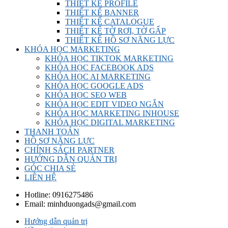
THIẾT KẾ PROFILE
THIẾT KẾ BANNER
THIẾT KẾ CATALOGUE
THIẾT KẾ TỜ RƠI, TỜ GẤP
THIẾT KẾ HỒ SƠ NĂNG LỰC
KHÓA HỌC MARKETING
KHÓA HỌC TIKTOK MARKETING
KHÓA HỌC FACEBOOK ADS
KHÓA HỌC AI MARKETING
KHÓA HỌC GOOGLE ADS
KHÓA HỌC SEO WEB
KHÓA HỌC EDIT VIDEO NGẮN
KHÓA HỌC MARKETING INHOUSE
KHÓA HỌC DIGITAL MARKETING
THANH TOÁN
HỒ SƠ NĂNG LỰC
CHÍNH SÁCH PARTNER
HƯỚNG DẪN QUẢN TRỊ
GÓC CHIA SẺ
LIÊN HỆ
Hotline:
0916275486
Email:
minhduongads@gmail.com
Hướng dẫn quản trị