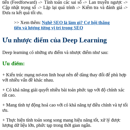
tiến (Feedforward) -> Tính toán các sai số -> Lan truyền ngược ->
Cập nhật trọng số -> Lặp lại quá trình -> Kiểm tra và đánh giá ->
Đưa ra kết quả tối ưu.
>> Xem thêm:
Nghề SEO là làm gì? Cơ hội thăng
tiến và lương từng vị trí trong SEO
Ưu nhược điểm của Deep Learning
Deep learning có những ưu điểm và nhược điểm như sau:
Ưu điểm:
+ Kiến trúc mạng nơ-ron linh hoạt nên dễ dàng thay đổi để phù hợp
với nhiều vấn đề khác nhau.
+ Có khả năng giải quyết nhiều bài toán phức tạp với độ chính xác
rất cao.
+ Mang tính tự động hoá cao với có khả năng tự điều chỉnh và tự tối
ưu.
+ Thực hiện tính toán song song mang hiệu năng tốt, xử lý được
lượng dữ liệu lớn, phức tạp trong thời gian ngắn.