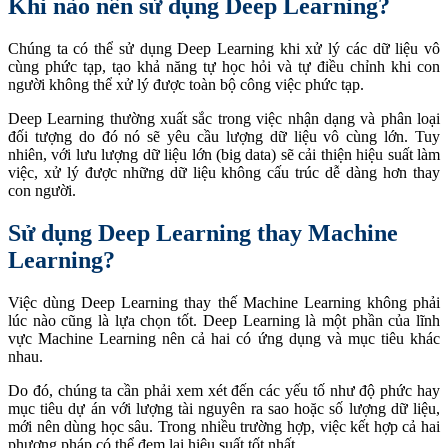
Khi nào nên sử dụng Deep Learning?
Chúng ta có thể sử dụng Deep Learning khi xử lý các dữ liệu vô
cùng phức tạp, tạo khả năng tự học hỏi và tự điều chỉnh khi con
người không thể xử lý được toàn bộ công việc phức tạp.
Deep Learning thường xuất sắc trong việc nhận dạng và phân loại
đối tượng do đó nó sẽ yêu cầu lượng dữ liệu vô cùng lớn. Tuy
nhiên, với lưu lượng dữ liệu lớn (big data) sẽ cải thiện hiệu suất làm
việc, xử lý được những dữ liệu không cấu trúc dễ dàng hơn thay
con người.
Sử dụng Deep Learning thay Machine
Learning?
Việc dùng Deep Learning thay thế Machine Learning không phải
lúc nào cũng là lựa chọn tốt. Deep Learning là một phần của lĩnh
vực Machine Learning nên cả hai có ứng dụng và mục tiêu khác
nhau.
Do đó, chúng ta cần phải xem xét đến các yếu tố như độ phức hay
mục tiêu dự án với lượng tài nguyên ra sao hoặc số lượng dữ liệu,
mới nên dùng học sâu. Trong nhiều trường hợp, việc kết hợp cả hai
phương pháp có thể đem lại hiệu suất tốt nhất.