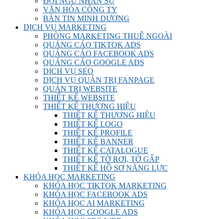
ĐỘI NGŨ NHÂN SỰ
VĂN HÓA CÔNG TY
BẢN TIN MINH DƯƠNG
DỊCH VỤ MARKETING
PHÒNG MARKETING THUÊ NGOÀI
QUẢNG CÁO TIKTOK ADS
QUẢNG CÁO FACEBOOK ADS
QUẢNG CÁO GOOGLE ADS
DỊCH VỤ SEO
DỊCH VỤ QUẢN TRỊ FANPAGE
QUẢN TRỊ WEBSITE
THIẾT KẾ WEBSITE
THIẾT KẾ THƯƠNG HIỆU
THIẾT KẾ THƯƠNG HIỆU
THIẾT KẾ LOGO
THIẾT KẾ PROFILE
THIẾT KẾ BANNER
THIẾT KẾ CATALOGUE
THIẾT KẾ TỜ RƠI, TỜ GẤP
THIẾT KẾ HỒ SƠ NĂNG LỰC
KHÓA HỌC MARKETING
KHÓA HỌC TIKTOK MARKETING
KHÓA HỌC FACEBOOK ADS
KHÓA HỌC AI MARKETING
KHÓA HỌC GOOGLE ADS