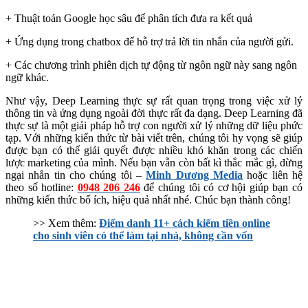
+ Thuật toán Google học sâu để phân tích đưa ra kết quả
+ Ứng dụng trong chatbox để hỗ trợ trả lời tin nhắn của người gửi.
+ Các chương trình phiên dịch tự động từ ngôn ngữ này sang ngôn
ngữ khác.
Như vậy, Deep Learning thực sự rất quan trọng trong việc xử lý
thông tin và ứng dụng ngoài đời thực rất đa dạng. Deep Learning đã
thực sự là một giải pháp hỗ trợ con người xử lý những dữ liệu phức
tạp. Với những kiến thức từ bài viết trên, chúng tôi hy vọng sẽ giúp
được bạn có thể giải quyết được nhiều khó khăn trong các chiến
lược marketing của mình. Nếu bạn vẫn còn bất kì thắc mắc gì, đừng
ngại nhắn tin cho chúng tôi –
Minh Dương Media
hoặc liên hệ
theo số hotline:
0948 206 246
để chúng tôi có cơ hội giúp bạn có
những kiến thức bổ ích, hiệu quả nhất nhé. Chúc bạn thành công!
>> Xem thêm:
Điểm danh 11+ cách kiếm tiền online
cho sinh viên có thể làm tại nhà, không cần vốn