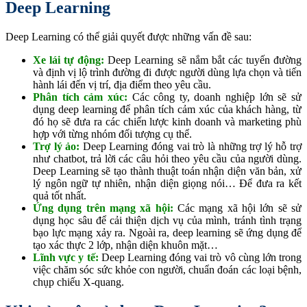
Deep Learning
Deep Learning có thể giải quyết được những vấn đề sau:
Xe lái tự động:
Deep Learning sẽ nắm bắt các tuyến đường
và định vị lộ trình đường đi được người dùng lựa chọn và tiến
hành lái đến vị trí, địa điểm theo yêu cầu.
Phân tích cảm xúc:
Các công ty, doanh nghiệp lớn sẽ sử
dụng deep learning để phân tích cảm xúc của khách hàng, từ
đó họ sẽ đưa ra các chiến lược kinh doanh và marketing phù
hợp với từng nhóm đối tượng cụ thể.
Trợ lý ảo:
Deep Learning đóng vai trò là những trợ lý hỗ trợ
như chatbot, trả lời các câu hỏi theo yêu cầu của người dùng.
Deep Learning sẽ tạo thành thuật toán nhận diện văn bản, xử
lý ngôn ngữ tự nhiên, nhận diện giọng nói… Để đưa ra kết
quả tốt nhất.
Ứng dụng trên mạng xã hội:
Các mạng xã hội lớn sẽ sử
dụng học sâu để cải thiện dịch vụ của mình, tránh tình trạng
bạo lực mạng xảy ra. Ngoài ra, deep learning sẽ ứng dụng để
tạo xác thực 2 lớp, nhận diện khuôn mặt…
Lĩnh vực y tế:
Deep Learning đóng vai trò vô cùng lớn trong
việc chăm sóc sức khỏe con người, chuẩn đoán các loại bệnh,
chụp chiếu X-quang.