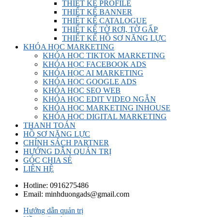
THIẾT KẾ PROFILE
THIẾT KẾ BANNER
THIẾT KẾ CATALOGUE
THIẾT KẾ TỜ RƠI, TỜ GẤP
THIẾT KẾ HỒ SƠ NĂNG LỰC
KHÓA HỌC MARKETING
KHÓA HỌC TIKTOK MARKETING
KHÓA HỌC FACEBOOK ADS
KHÓA HỌC AI MARKETING
KHÓA HỌC GOOGLE ADS
KHÓA HỌC SEO WEB
KHÓA HỌC EDIT VIDEO NGẮN
KHÓA HỌC MARKETING INHOUSE
KHÓA HỌC DIGITAL MARKETING
THANH TOÁN
HỒ SƠ NĂNG LỰC
CHÍNH SÁCH PARTNER
HƯỚNG DẪN QUẢN TRỊ
GÓC CHIA SẺ
LIÊN HỆ
Hotline:
0916275486
Email:
minhduongads@gmail.com
Hướng dẫn quản trị