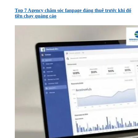
Top 7 Agency chăm sóc fanpage đáng thuê trước khi đổ
tiền chạy quảng cáo