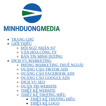
TRANG CHỦ
GIỚI THIỆU
ĐỘI NGŨ NHÂN SỰ
VĂN HÓA CÔNG TY
BẢN TIN MINH DƯƠNG
DỊCH VỤ MARKETING
PHÒNG MARKETING THUÊ NGOÀI
QUẢNG CÁO TIKTOK ADS
QUẢNG CÁO FACEBOOK ADS
QUẢNG CÁO GOOGLE ADS
DỊCH VỤ SEO
QUẢN TRỊ WEBSITE
THIẾT KẾ WEBSITE
THIẾT KẾ THƯƠNG HIỆU
THIẾT KẾ THƯƠNG HIỆU
THIẾT KẾ LOGO