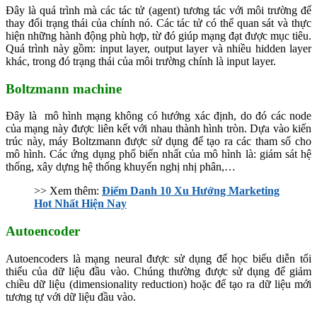
Đây là quá trình mà các tác tử (agent) tương tác với môi trường để
thay đổi trạng thái của chính nó. Các tác tử có thể quan sát và thực
hiện những hành động phù hợp, từ đó giúp mạng đạt được mục tiêu.
Quá trình này gồm: input layer, output layer và nhiều hidden layer
khác, trong đó trạng thái của môi trường chính là input layer.
Boltzmann machine
Đây là mô hình mạng không có hướng xác định, do đó các node
của mạng này được liên kết với nhau thành hình tròn. Dựa vào kiến
trúc này, máy Boltzmann được sử dụng để tạo ra các tham số cho
mô hình. Các ứng dụng phổ biến nhất của mô hình là: giám sát hệ
thống, xây dựng hệ thống khuyến nghị nhị phân,…
>> Xem thêm:
Điểm Danh 10 Xu Hướng Marketing
Hot Nhất Hiện Nay
Autoencoder
Autoencoders là mạng neural được sử dụng để học biểu diễn tối
thiểu của dữ liệu đầu vào. Chúng thường được sử dụng để giảm
chiều dữ liệu (dimensionality reduction) hoặc để tạo ra dữ liệu mới
tương tự với dữ liệu đầu vào.