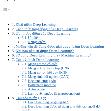
Khái niệm Deep Learning
Cách thức hoạt động của Deep Learning
Ưu nhược điểm của Deep Learning
Ưu điểm:
Nhược điểm:
Những vấn đề đang được giải quyết bằng Deep Learning
Khi nào nên sử dụng Deep Learning?
Sử dụng Deep Learning thay Machine Learning?
Các kỹ thuật Deep Learning
Mạng nơ-ron cổ điển
Mạng nơ-ron tích chập (CNN)
Mạng nơ-ron hồi quy (RNN)
Mạng sinh đối nghịch (GAN)
Học tăng cường sâu
Boltzmann machine
Autoencoder
Lan truyền ngược (Backpropagation)
Câu hỏi thường gặp
Deep Learning có giống AI?
Deep Learning được sử dụng như thế nào ngoài đời
thực?