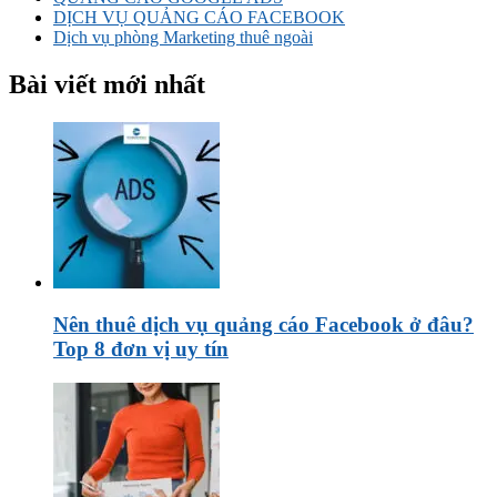
DỊCH VỤ QUẢNG CÁO FACEBOOK
Dịch vụ phòng Marketing thuê ngoài
Bài viết mới nhất
Nên thuê dịch vụ quảng cáo Facebook ở đâu?
Top 8 đơn vị uy tín