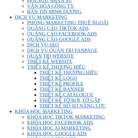
ĐỘI NGŨ NHÂN SỰ
VĂN HÓA CÔNG TY
BẢN TIN MINH DƯƠNG
DỊCH VỤ MARKETING
PHÒNG MARKETING THUÊ NGOÀI
QUẢNG CÁO TIKTOK ADS
QUẢNG CÁO FACEBOOK ADS
QUẢNG CÁO GOOGLE ADS
DỊCH VỤ SEO
DỊCH VỤ QUẢN TRỊ FANPAGE
QUẢN TRỊ WEBSITE
THIẾT KẾ WEBSITE
THIẾT KẾ THƯƠNG HIỆU
THIẾT KẾ THƯƠNG HIỆU
THIẾT KẾ LOGO
THIẾT KẾ PROFILE
THIẾT KẾ BANNER
THIẾT KẾ CATALOGUE
THIẾT KẾ TỜ RƠI, TỜ GẤP
THIẾT KẾ HỒ SƠ NĂNG LỰC
KHÓA HỌC MARKETING
KHÓA HỌC TIKTOK MARKETING
KHÓA HỌC FACEBOOK ADS
KHÓA HỌC AI MARKETING
KHÓA HỌC GOOGLE ADS