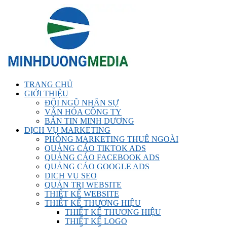
TRANG CHỦ
GIỚI THIỆU
ĐỘI NGŨ NHÂN SỰ
VĂN HÓA CÔNG TY
BẢN TIN MINH DƯƠNG
DỊCH VỤ MARKETING
PHÒNG MARKETING THUÊ NGOÀI
QUẢNG CÁO TIKTOK ADS
QUẢNG CÁO FACEBOOK ADS
QUẢNG CÁO GOOGLE ADS
DỊCH VỤ SEO
QUẢN TRỊ WEBSITE
THIẾT KẾ WEBSITE
THIẾT KẾ THƯƠNG HIỆU
THIẾT KẾ THƯƠNG HIỆU
THIẾT KẾ LOGO