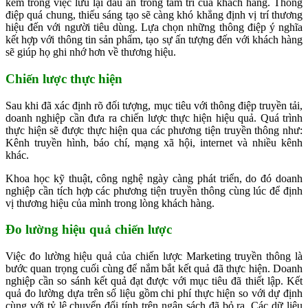
kém trong việc lưu lại dấu ấn trong tâm trí của khách hàng. Thông
điệp quá chung, thiếu sáng tạo sẽ càng khó khẳng định vị trí thương
hiệu đến với người tiêu dùng. Lựa chọn những thông điệp ý nghĩa
kết hợp với thông tin sản phẩm, tạo sự ấn tượng đến với khách hàng
sẽ giúp họ ghi nhớ hơn về thương hiệu.
Chiến lược thực hiện
Sau khi đã xác định rõ đối tượng, mục tiêu với thông điệp truyền tải,
doanh nghiệp cần đưa ra chiến lược thực hiện hiệu quả. Quá trình
thực hiện sẽ được thực hiện qua các phương tiện truyền thông như:
Kênh truyền hình, báo chí, mạng xã hội, internet và nhiều kênh
khác.
Khoa học kỹ thuật, công nghệ ngày càng phát triển, do đó doanh
nghiệp cần tích hợp các phương tiện truyền thông cùng lúc để định
vị thương hiệu của mình trong lòng khách hàng.
Đo lường hiệu quả chiến lược
Việc đo lường hiệu quả của chiến lược Marketing truyền thông là
bước quan trọng cuối cùng để nắm bắt kết quả đã thực hiện. Doanh
nghiệp cần so sánh kết quả đạt được với mục tiêu đã thiết lập. Kết
quả đo lường dựa trên số liệu gồm chi phí thực hiện so với dự định
cùng với tỷ lệ chuyển đổi tính trên ngân sách đã bỏ ra. Các dữ liệu