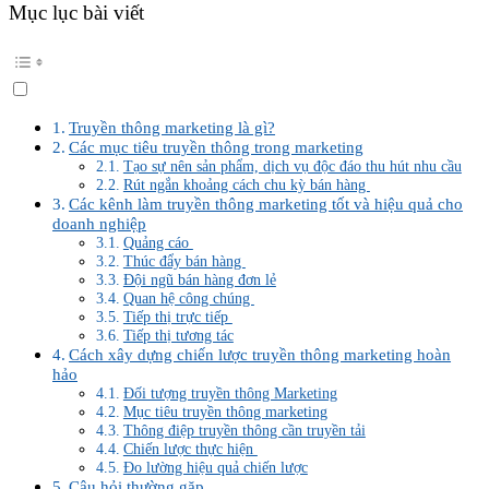
Mục lục bài viết
Truyền thông marketing là gì?
Các mục tiêu truyền thông trong marketing
Tạo sự nên sản phẩm, dịch vụ độc đáo thu hút nhu cầu
Rút ngắn khoảng cách chu kỳ bán hàng
Các kênh làm truyền thông marketing tốt và hiệu quả cho
doanh nghiệp
Quảng cáo
Thúc đẩy bán hàng
Đội ngũ bán hàng đơn lẻ
Quan hệ công chúng
Tiếp thị trực tiếp
Tiếp thị tương tác
Cách xây dựng chiến lược truyền thông marketing hoàn
hảo
Đối tượng truyền thông Marketing
Mục tiêu truyền thông marketing
Thông điệp truyền thông cần truyền tải
Chiến lược thực hiện
Đo lường hiệu quả chiến lược
Câu hỏi thường gặp