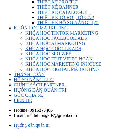
THIẾT KẾ PROFILE
THIẾT KẾ BANNER
THIẾT KẾ CATALOGUE
THIẾT KẾ TỜ RƠI, TỜ GẤP
THIẾT KẾ HỒ SƠ NĂNG LỰC
KHÓA HỌC MARKETING
KHÓA HỌC TIKTOK MARKETING
KHÓA HỌC FACEBOOK ADS
KHÓA HỌC AI MARKETING
KHÓA HỌC GOOGLE ADS
KHÓA HỌC SEO WEB
KHÓA HỌC EDIT VIDEO NGẮN
KHÓA HỌC MARKETING INHOUSE
KHÓA HỌC DIGITAL MARKETING
THANH TOÁN
HỒ SƠ NĂNG LỰC
CHÍNH SÁCH PARTNER
HƯỚNG DẪN QUẢN TRỊ
GÓC CHIA SẺ
LIÊN HỆ
Hotline:
0916275486
Email:
minhduongads@gmail.com
Hướng dẫn quản trị