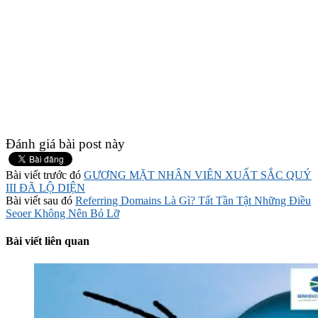
Đánh giá bài post này
Bài viết trước đó
GƯƠNG MẶT NHÂN VIÊN XUẤT SẮC QUÝ
III ĐÃ LỘ DIỆN
Bài viết sau đó
Referring Domains Là Gì? Tất Tần Tật Những Điều
Seoer Không Nên Bỏ Lỡ
Bài viết liên quan