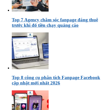
Top 7 Agency chăm sóc fanpage đáng thuê
trước khi đổ tiền chạy quảng cáo
Top 8 công cụ phân tích Fanpage Facebook
cập nhật mới nhất 2026