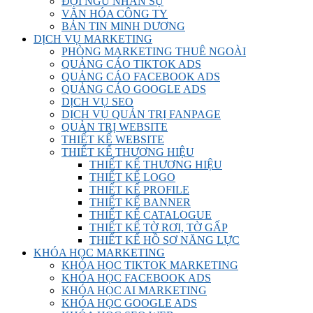
ĐỘI NGŨ NHÂN SỰ
VĂN HÓA CÔNG TY
BẢN TIN MINH DƯƠNG
DỊCH VỤ MARKETING
PHÒNG MARKETING THUÊ NGOÀI
QUẢNG CÁO TIKTOK ADS
QUẢNG CÁO FACEBOOK ADS
QUẢNG CÁO GOOGLE ADS
DỊCH VỤ SEO
DỊCH VỤ QUẢN TRỊ FANPAGE
QUẢN TRỊ WEBSITE
THIẾT KẾ WEBSITE
THIẾT KẾ THƯƠNG HIỆU
THIẾT KẾ THƯƠNG HIỆU
THIẾT KẾ LOGO
THIẾT KẾ PROFILE
THIẾT KẾ BANNER
THIẾT KẾ CATALOGUE
THIẾT KẾ TỜ RƠI, TỜ GẤP
THIẾT KẾ HỒ SƠ NĂNG LỰC
KHÓA HỌC MARKETING
KHÓA HỌC TIKTOK MARKETING
KHÓA HỌC FACEBOOK ADS
KHÓA HỌC AI MARKETING
KHÓA HỌC GOOGLE ADS