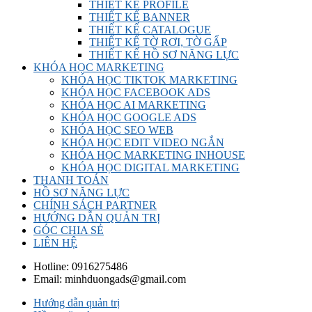
THIẾT KẾ PROFILE
THIẾT KẾ BANNER
THIẾT KẾ CATALOGUE
THIẾT KẾ TỜ RƠI, TỜ GẤP
THIẾT KẾ HỒ SƠ NĂNG LỰC
KHÓA HỌC MARKETING
KHÓA HỌC TIKTOK MARKETING
KHÓA HỌC FACEBOOK ADS
KHÓA HỌC AI MARKETING
KHÓA HỌC GOOGLE ADS
KHÓA HỌC SEO WEB
KHÓA HỌC EDIT VIDEO NGẮN
KHÓA HỌC MARKETING INHOUSE
KHÓA HỌC DIGITAL MARKETING
THANH TOÁN
HỒ SƠ NĂNG LỰC
CHÍNH SÁCH PARTNER
HƯỚNG DẪN QUẢN TRỊ
GÓC CHIA SẺ
LIÊN HỆ
Hotline:
0916275486
Email:
minhduongads@gmail.com
Hướng dẫn quản trị