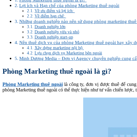
Lợi ích và Hạn chế của phòng Marketing thuê ngoài
Về ưu điểm và lợi ích:
Về điểm hạn chế:
Những doanh nghiệp nào nên sử dụng phòng marketing thuê 
Doanh nghiệp lớn
Doanh nghiệp vừa và nhỏ
Doanh nghiệp start-up
Nên thuê dịch vụ của phòng Marketing thuê ngoài hay xây 
Xây dựng marketing nội bộ
Lựa chọn dịch vụ Marketing bên ngoài
Minh Dương Media – Đơn vị Agency chuyên nghiệp cung cấp
Phòng Marketing thuê ngoài là gì?
Phòng Marketing thuê ngoài
là công ty, đơn vị được thuê để cun
phòng Marketing thuê ngoài có thể thực hiện như tư vấn chiến lược, t