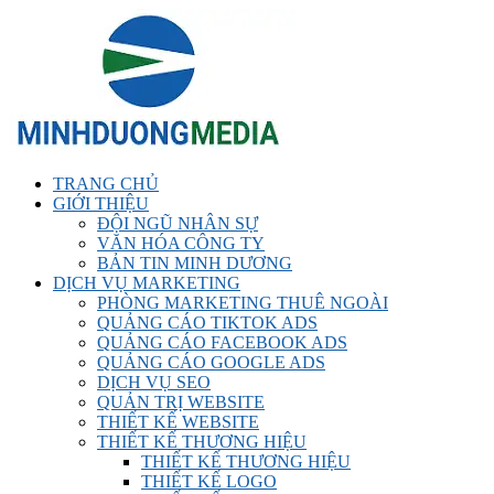
TRANG CHỦ
GIỚI THIỆU
ĐỘI NGŨ NHÂN SỰ
VĂN HÓA CÔNG TY
BẢN TIN MINH DƯƠNG
DỊCH VỤ MARKETING
PHÒNG MARKETING THUÊ NGOÀI
QUẢNG CÁO TIKTOK ADS
QUẢNG CÁO FACEBOOK ADS
QUẢNG CÁO GOOGLE ADS
DỊCH VỤ SEO
QUẢN TRỊ WEBSITE
THIẾT KẾ WEBSITE
THIẾT KẾ THƯƠNG HIỆU
THIẾT KẾ THƯƠNG HIỆU
THIẾT KẾ LOGO