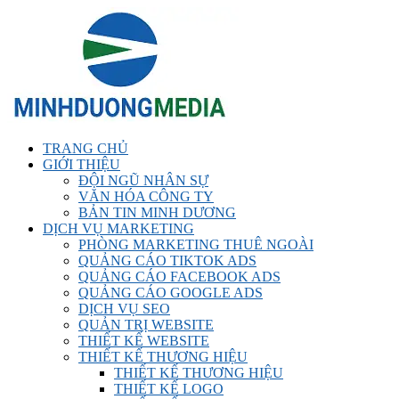
TRANG CHỦ
GIỚI THIỆU
ĐỘI NGŨ NHÂN SỰ
VĂN HÓA CÔNG TY
BẢN TIN MINH DƯƠNG
DỊCH VỤ MARKETING
PHÒNG MARKETING THUÊ NGOÀI
QUẢNG CÁO TIKTOK ADS
QUẢNG CÁO FACEBOOK ADS
QUẢNG CÁO GOOGLE ADS
DỊCH VỤ SEO
QUẢN TRỊ WEBSITE
THIẾT KẾ WEBSITE
THIẾT KẾ THƯƠNG HIỆU
THIẾT KẾ THƯƠNG HIỆU
THIẾT KẾ LOGO