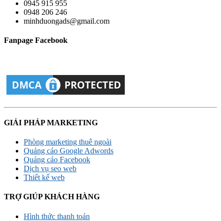
0945 915 955
0948 206 246
minhduongads@gmail.com
Fanpage Facebook
GIẢI PHÁP MARKETING
Phòng marketing thuê ngoài
Quảng cáo Google Adwords
Quảng cáo Facebook
Dịch vụ seo web
Thiết kế web
TRỢ GIÚP KHÁCH HÀNG
Hình thức thanh toán