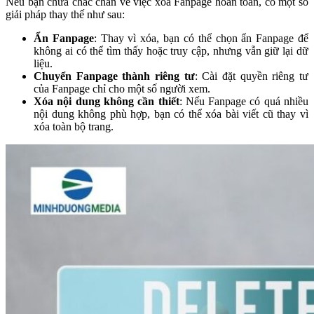
Nếu bạn chưa chắc chắn về việc xóa Fanpage hoàn toàn, có một số
giải pháp thay thế như sau:
Ẩn Fanpage
: Thay vì xóa, bạn có thể chọn ẩn Fanpage để
không ai có thể tìm thấy hoặc truy cập, nhưng vẫn giữ lại dữ
liệu.
Chuyển Fanpage thành riêng tư
: Cài đặt quyền riêng tư
của Fanpage chỉ cho một số người xem.
Xóa nội dung không cần thiết
: Nếu Fanpage có quá nhiều
nội dung không phù hợp, bạn có thể xóa bài viết cũ thay vì
xóa toàn bộ trang.