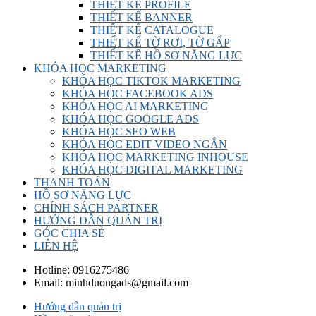
THIẾT KẾ PROFILE
THIẾT KẾ BANNER
THIẾT KẾ CATALOGUE
THIẾT KẾ TỜ RƠI, TỜ GẤP
THIẾT KẾ HỒ SƠ NĂNG LỰC
KHÓA HỌC MARKETING
KHÓA HỌC TIKTOK MARKETING
KHÓA HỌC FACEBOOK ADS
KHÓA HỌC AI MARKETING
KHÓA HỌC GOOGLE ADS
KHÓA HỌC SEO WEB
KHÓA HỌC EDIT VIDEO NGẮN
KHÓA HỌC MARKETING INHOUSE
KHÓA HỌC DIGITAL MARKETING
THANH TOÁN
HỒ SƠ NĂNG LỰC
CHÍNH SÁCH PARTNER
HƯỚNG DẪN QUẢN TRỊ
GÓC CHIA SẺ
LIÊN HỆ
Hotline:
0916275486
Email:
minhduongads@gmail.com
Hướng dẫn quản trị