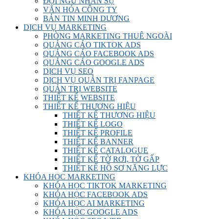
ĐỘI NGŨ NHÂN SỰ
VĂN HÓA CÔNG TY
BẢN TIN MINH DƯƠNG
DỊCH VỤ MARKETING
PHÒNG MARKETING THUÊ NGOÀI
QUẢNG CÁO TIKTOK ADS
QUẢNG CÁO FACEBOOK ADS
QUẢNG CÁO GOOGLE ADS
DỊCH VỤ SEO
DỊCH VỤ QUẢN TRỊ FANPAGE
QUẢN TRỊ WEBSITE
THIẾT KẾ WEBSITE
THIẾT KẾ THƯƠNG HIỆU
THIẾT KẾ THƯƠNG HIỆU
THIẾT KẾ LOGO
THIẾT KẾ PROFILE
THIẾT KẾ BANNER
THIẾT KẾ CATALOGUE
THIẾT KẾ TỜ RƠI, TỜ GẤP
THIẾT KẾ HỒ SƠ NĂNG LỰC
KHÓA HỌC MARKETING
KHÓA HỌC TIKTOK MARKETING
KHÓA HỌC FACEBOOK ADS
KHÓA HỌC AI MARKETING
KHÓA HỌC GOOGLE ADS