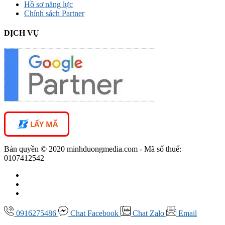
Hồ sơ năng lực
Chính sách Partner
DỊCH VỤ
LẤY MÃ
Bản quyền © 2020 minhduongmedia.com - Mã số thuế:
0107412542
0916275486
Chat
Facebook
Chat
Zalo
Email