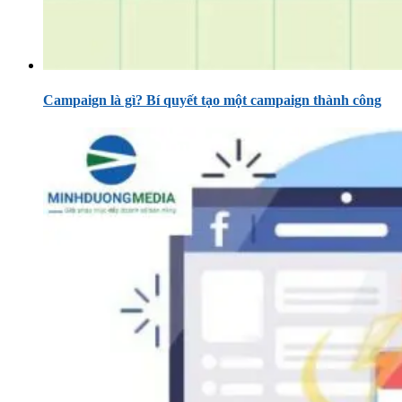
Campaign là gì? Bí quyết tạo một campaign thành công