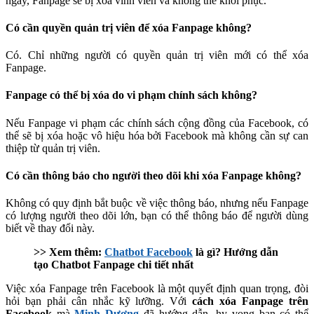
ngày, Fanpage sẽ bị xóa vĩnh viễn và không thể khôi phục.
Có cần quyền quản trị viên để xóa Fanpage không?
Có. Chỉ những người có quyền quản trị viên mới có thể xóa
Fanpage.
Fanpage có thể bị xóa do vi phạm chính sách không?
Nếu Fanpage vi phạm các chính sách cộng đồng của Facebook, có
thể sẽ bị xóa hoặc vô hiệu hóa bởi Facebook mà không cần sự can
thiệp từ quản trị viên.
Có cần thông báo cho người theo dõi khi xóa Fanpage không?
Không có quy định bắt buộc về việc thông báo, nhưng nếu Fanpage
có lượng người theo dõi lớn, bạn có thể thông báo để người dùng
biết về thay đổi này.
>> Xem thêm:
Chatbot Facebook
là gì? Hướng dẫn
tạo Chatbot Fanpage chi tiết nhất
Việc xóa Fanpage trên Facebook là một quyết định quan trọng, đòi
hỏi bạn phải cân nhắc kỹ lưỡng. Với
cách xóa Fanpage trên
Facebook
mà
Minh Dương
đã hướng dẫn, hy vọng bạn có thể