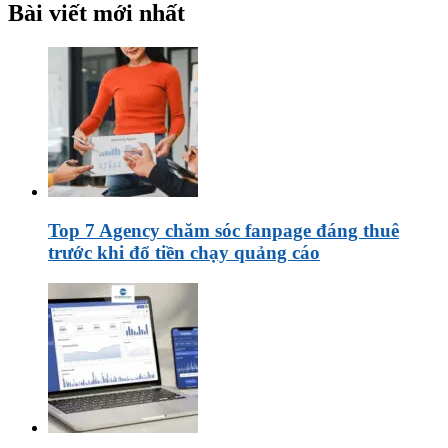
Bài viết mới nhất
Top 7 Agency chăm sóc fanpage đáng thuê
trước khi đổ tiền chạy quảng cáo