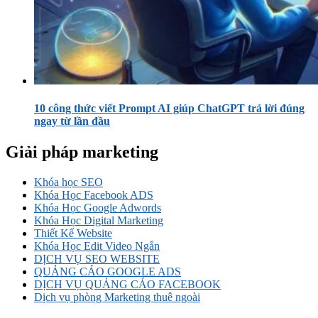
10 công thức viết Prompt AI giúp ChatGPT trả lời đúng
ngay từ lần đầu
Giải pháp marketing
Khóa học SEO
Khóa Học Facebook ADS
Khóa Học Google Adwords
Khóa Học Digital Marketing
Thiết Kế Website
Khóa Học Edit Video Ngắn
DỊCH VỤ SEO WEBSITE
QUẢNG CÁO GOOGLE ADS
DỊCH VỤ QUẢNG CÁO FACEBOOK
Dịch vụ phòng Marketing thuê ngoài