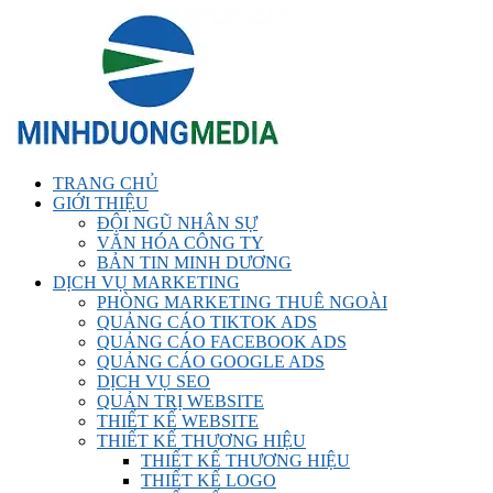
TRANG CHỦ
GIỚI THIỆU
ĐỘI NGŨ NHÂN SỰ
VĂN HÓA CÔNG TY
BẢN TIN MINH DƯƠNG
DỊCH VỤ MARKETING
PHÒNG MARKETING THUÊ NGOÀI
QUẢNG CÁO TIKTOK ADS
QUẢNG CÁO FACEBOOK ADS
QUẢNG CÁO GOOGLE ADS
DỊCH VỤ SEO
QUẢN TRỊ WEBSITE
THIẾT KẾ WEBSITE
THIẾT KẾ THƯƠNG HIỆU
THIẾT KẾ THƯƠNG HIỆU
THIẾT KẾ LOGO