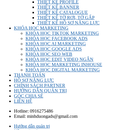
THIẾT KẾ PROFILE
THIẾT KẾ BANNER
THIẾT KẾ CATALOGUE
THIẾT KẾ TỜ RƠI, TỜ GẤP
THIẾT KẾ HỒ SƠ NĂNG LỰC
KHÓA HỌC MARKETING
KHÓA HỌC TIKTOK MARKETING
KHÓA HỌC FACEBOOK ADS
KHÓA HỌC AI MARKETING
KHÓA HỌC GOOGLE ADS
KHÓA HỌC SEO WEB
KHÓA HỌC EDIT VIDEO NGẮN
KHÓA HỌC MARKETING INHOUSE
KHÓA HỌC DIGITAL MARKETING
THANH TOÁN
HỒ SƠ NĂNG LỰC
CHÍNH SÁCH PARTNER
HƯỚNG DẪN QUẢN TRỊ
GÓC CHIA SẺ
LIÊN HỆ
Hotline:
0916275486
Email:
minhduongads@gmail.com
Hướng dẫn quản trị