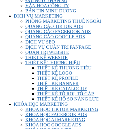
ĐỘI NGŨ NHÂN SỰ
VĂN HÓA CÔNG TY
BẢN TIN MINH DƯƠNG
DỊCH VỤ MARKETING
PHÒNG MARKETING THUÊ NGOÀI
QUẢNG CÁO TIKTOK ADS
QUẢNG CÁO FACEBOOK ADS
QUẢNG CÁO GOOGLE ADS
DỊCH VỤ SEO
DỊCH VỤ QUẢN TRỊ FANPAGE
QUẢN TRỊ WEBSITE
THIẾT KẾ WEBSITE
THIẾT KẾ THƯƠNG HIỆU
THIẾT KẾ THƯƠNG HIỆU
THIẾT KẾ LOGO
THIẾT KẾ PROFILE
THIẾT KẾ BANNER
THIẾT KẾ CATALOGUE
THIẾT KẾ TỜ RƠI, TỜ GẤP
THIẾT KẾ HỒ SƠ NĂNG LỰC
KHÓA HỌC MARKETING
KHÓA HỌC TIKTOK MARKETING
KHÓA HỌC FACEBOOK ADS
KHÓA HỌC AI MARKETING
KHÓA HỌC GOOGLE ADS