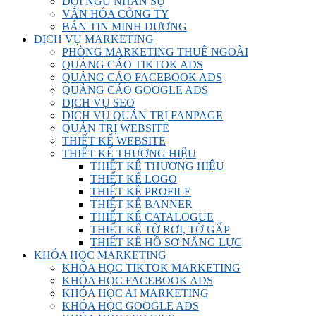
ĐỘI NGŨ NHÂN SỰ
VĂN HÓA CÔNG TY
BẢN TIN MINH DƯƠNG
DỊCH VỤ MARKETING
PHÒNG MARKETING THUÊ NGOÀI
QUẢNG CÁO TIKTOK ADS
QUẢNG CÁO FACEBOOK ADS
QUẢNG CÁO GOOGLE ADS
DỊCH VỤ SEO
DỊCH VỤ QUẢN TRỊ FANPAGE
QUẢN TRỊ WEBSITE
THIẾT KẾ WEBSITE
THIẾT KẾ THƯƠNG HIỆU
THIẾT KẾ THƯƠNG HIỆU
THIẾT KẾ LOGO
THIẾT KẾ PROFILE
THIẾT KẾ BANNER
THIẾT KẾ CATALOGUE
THIẾT KẾ TỜ RƠI, TỜ GẤP
THIẾT KẾ HỒ SƠ NĂNG LỰC
KHÓA HỌC MARKETING
KHÓA HỌC TIKTOK MARKETING
KHÓA HỌC FACEBOOK ADS
KHÓA HỌC AI MARKETING
KHÓA HỌC GOOGLE ADS