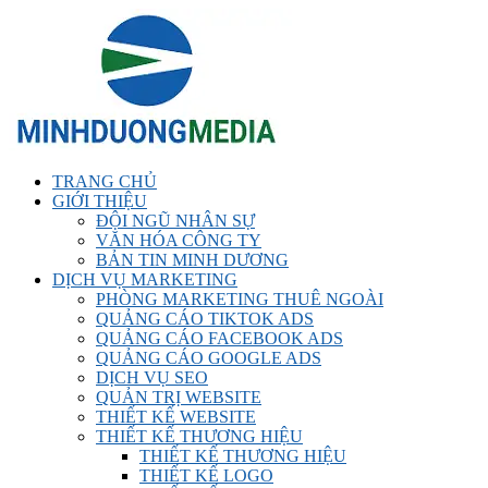
TRANG CHỦ
GIỚI THIỆU
ĐỘI NGŨ NHÂN SỰ
VĂN HÓA CÔNG TY
BẢN TIN MINH DƯƠNG
DỊCH VỤ MARKETING
PHÒNG MARKETING THUÊ NGOÀI
QUẢNG CÁO TIKTOK ADS
QUẢNG CÁO FACEBOOK ADS
QUẢNG CÁO GOOGLE ADS
DỊCH VỤ SEO
QUẢN TRỊ WEBSITE
THIẾT KẾ WEBSITE
THIẾT KẾ THƯƠNG HIỆU
THIẾT KẾ THƯƠNG HIỆU
THIẾT KẾ LOGO