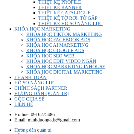
THIẾT KẾ PROFILE
THIẾT KẾ BANNER
THIẾT KẾ CATALOGUE
THIẾT KẾ TỜ RƠI, TỜ GẤP
THIẾT KẾ HỒ SƠ NĂNG LỰC
KHÓA HỌC MARKETING
KHÓA HỌC TIKTOK MARKETING
KHÓA HỌC FACEBOOK ADS
KHÓA HỌC AI MARKETING
KHÓA HỌC GOOGLE ADS
KHÓA HỌC SEO WEB
KHÓA HỌC EDIT VIDEO NGẮN
KHÓA HỌC MARKETING INHOUSE
KHÓA HỌC DIGITAL MARKETING
THANH TOÁN
HỒ SƠ NĂNG LỰC
CHÍNH SÁCH PARTNER
HƯỚNG DẪN QUẢN TRỊ
GÓC CHIA SẺ
LIÊN HỆ
Hotline:
0916275486
Email:
minhduongads@gmail.com
Hướng dẫn quản trị