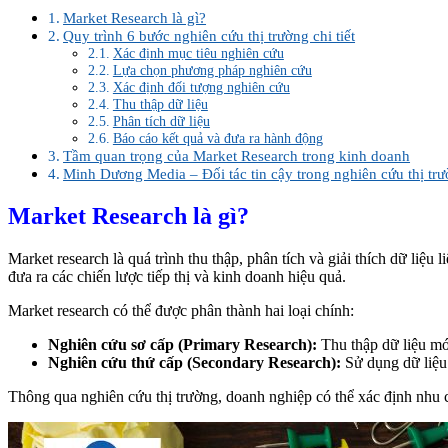
Market Research là gì?
Quy trình 6 bước nghiên cứu thị trường chi tiết
Xác định mục tiêu nghiên cứu
Lựa chọn phương pháp nghiên cứu
Xác định đối tượng nghiên cứu
Thu thập dữ liệu
Phân tích dữ liệu
Báo cáo kết quả và đưa ra hành động
Tầm quan trọng của Market Research trong kinh doanh
Minh Dương Media – Đối tác tin cậy trong nghiên cứu thị tr
Market Research là gì?
Market research là quá trình thu thập, phân tích và giải thích dữ liệ
đưa ra các chiến lược tiếp thị và kinh doanh hiệu quả.
Market research có thể được phân thành hai loại chính:
Nghiên cứu sơ cấp (Primary Research):
Thu thập dữ liệu mới
Nghiên cứu thứ cấp (Secondary Research):
Sử dụng dữ liệu 
Thông qua nghiên cứu thị trường, doanh nghiệp có thể xác định nhu c