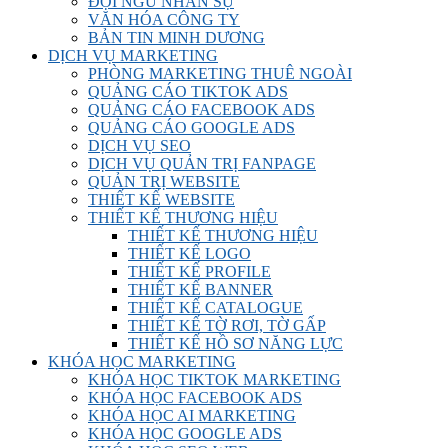
ĐỘI NGŨ NHÂN SỰ
VĂN HÓA CÔNG TY
BẢN TIN MINH DƯƠNG
DỊCH VỤ MARKETING
PHÒNG MARKETING THUÊ NGOÀI
QUẢNG CÁO TIKTOK ADS
QUẢNG CÁO FACEBOOK ADS
QUẢNG CÁO GOOGLE ADS
DỊCH VỤ SEO
DỊCH VỤ QUẢN TRỊ FANPAGE
QUẢN TRỊ WEBSITE
THIẾT KẾ WEBSITE
THIẾT KẾ THƯƠNG HIỆU
THIẾT KẾ THƯƠNG HIỆU
THIẾT KẾ LOGO
THIẾT KẾ PROFILE
THIẾT KẾ BANNER
THIẾT KẾ CATALOGUE
THIẾT KẾ TỜ RƠI, TỜ GẤP
THIẾT KẾ HỒ SƠ NĂNG LỰC
KHÓA HỌC MARKETING
KHÓA HỌC TIKTOK MARKETING
KHÓA HỌC FACEBOOK ADS
KHÓA HỌC AI MARKETING
KHÓA HỌC GOOGLE ADS