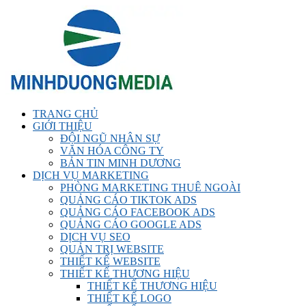
TRANG CHỦ
GIỚI THIỆU
ĐỘI NGŨ NHÂN SỰ
VĂN HÓA CÔNG TY
BẢN TIN MINH DƯƠNG
DỊCH VỤ MARKETING
PHÒNG MARKETING THUÊ NGOÀI
QUẢNG CÁO TIKTOK ADS
QUẢNG CÁO FACEBOOK ADS
QUẢNG CÁO GOOGLE ADS
DỊCH VỤ SEO
QUẢN TRỊ WEBSITE
THIẾT KẾ WEBSITE
THIẾT KẾ THƯƠNG HIỆU
THIẾT KẾ THƯƠNG HIỆU
THIẾT KẾ LOGO