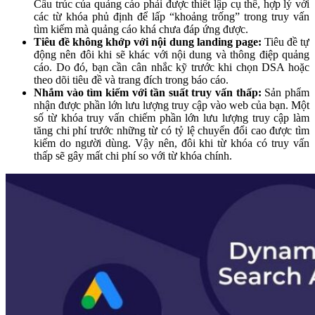
Cấu trúc của quảng cáo phải được thiết lập cụ thể, hợp lý với
các từ khóa phủ định để lấp “khoảng trống” trong truy vấn
tìm kiếm mà quảng cáo khá chưa đáp ứng được.
Tiêu đề không khớp với nội dung landing page:
Tiêu đề tự
động nên đôi khi sẽ khác với nội dung và thông điệp quảng
cáo. Do đó, bạn cần cân nhắc kỹ trước khi chọn DSA hoặc
theo dõi tiêu đề và trang đích trong báo cáo.
Nhắm vào tìm kiếm với tần suất truy vấn thấp:
Sản phẩm
nhận được phần lớn lưu lượng truy cập vào web của bạn. Một
số từ khóa truy vấn chiếm phần lớn lưu lượng truy cập làm
tăng chi phí trước những từ có tỷ lệ chuyển đổi cao được tìm
kiếm do người dùng. Vậy nên, đôi khi từ khóa có truy vấn
thấp sẽ gây mất chi phí so với từ khóa chính.