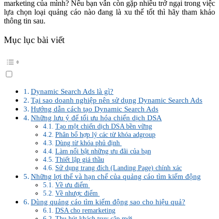
marketing của mình? Nếu bạn vẫn còn gặp nhiều trở ngại trong việc
lựa chọn loại quảng cáo nào đang là xu thế tốt thì hãy tham khảo
thông tin sau.
Mục lục bài viết
Dynamic Search Ads là gì?
Tại sao doanh nghiệp nên sử dụng Dynamic Search Ads
Hướng dẫn cách tạo Dynamic Search Ads
Những lưu ý để tối ưu hóa chiến dịch DSA
Tạo một chiến dịch DSA bền vững
Phân bổ hợp lý các từ khóa adgroup
Dùng từ khóa phủ định
Làm nổi bật những ưu đãi của bạn
Thiết lập giá thầu
Sử dụng trang đích (Landing Page) chính xác
Những lợi thế và hạn chế của quảng cáo tìm kiếm động
Về ưu điểm
Về nhược điểm
Dùng quảng cáo tìm kiếm động sao cho hiệu quả?
DSA cho remarketing
Thu hút khách truy cập mới