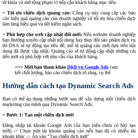
từ khóa và mở rộng phạm vi tiếp cận khách hàng mục tiêu.
+
Tối ưu chiến dịch quảng cáo:
Công cụ này cung cấp các báo
cáo hiệu quả quảng cáo của doanh nghiệp và tối ưu hóa chiến dịch
làm tăng hiệu quả và tiết kiệm ngân sách.
+
Phù hợp cho web cập nhật đổi mới:
Nếu website doanh nghiệp
bạn thường xuyên cập nhật nội dung hay thay đổi sản phẩm dịch vụ
thì DSA sẽ tự động tạo tiêu đề, mô tả quảng cáo mới dựa trên nội
dung đã được cập nhật. Quảng cáo sẽ tự động cập nhật những cải
tiến mới và phù hợp với nhu cầu của khách hàng.
>>> Mời bạn tham khảo
Dịch vụ Google Ads
cam
kết chất lượng, báo cáo chiến dịch rõ ràng, cụ thể
Hướng dẫn cách tạo Dynamic Search Ads
Bạn có thể áp dụng những bước sau để xây dựng một chiến dịch
marketing của mình qua Dynamic Search Ads:
+ Bước 1: Tạo một chiến dịch mới
Đăng nhập tài khoản Google Ads của bạn (nếu chưa có hãy tạo
mới) -> Chọn một tài khoản quảng cáo nếu bạn đã có nhiều tài
khoản khác -> Ấn vào “Tạo chiến dịch mới”