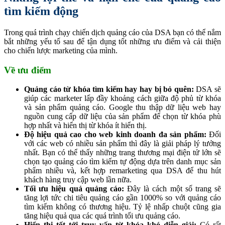
tìm kiếm động
Trong quá trình chạy chiến dịch quảng cáo của DSA bạn có thể nắm
bắt những yếu tố sau để tận dụng tốt những ưu điểm và cải thiện
cho chiến lược marketing của mình.
Về ưu điểm
Quảng cáo từ khóa tìm kiếm hay hay bị bỏ quên:
DSA sẽ
giúp các marketer lấp đầy khoảng cách giữa độ phủ từ khóa
và sản phẩm quảng cáo. Google thu thập dữ liệu web hay
nguồn cung cấp dữ liệu của sản phẩm để chọn từ khóa phù
hợp nhất và hiển thị từ khóa ít hiển thị.
Độ hiệu quả cao cho web kinh doanh đa sản phẩm:
Đối
với các web có nhiều sản phẩm thì đây là giải pháp lý tưởng
nhất. Bạn có thể thấy những trang thương mại điện tử lớn sẽ
chọn tạo quảng cáo tìm kiếm tự động dựa trên danh mục sản
phẩm nhiều và, kết hợp remarketing qua DSA để thu hút
khách hàng truy cập web lần nữa.
Tối ưu hiệu quả quảng cáo:
Đây là cách một số trang sẽ
tăng lợi tức chi tiêu quảng cáo gần 1000% so với quảng cáo
tìm kiếm không có thương hiệu. Tỷ lệ nhấp chuột cũng gia
tăng hiệu quả qua các quá trình tối ưu quảng cáo.
Hiển thị tốt tới truy vấn từ khóa khó diễn giải:
Có rất