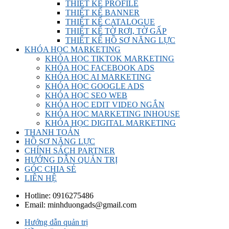
THIẾT KẾ PROFILE
THIẾT KẾ BANNER
THIẾT KẾ CATALOGUE
THIẾT KẾ TỜ RƠI, TỜ GẤP
THIẾT KẾ HỒ SƠ NĂNG LỰC
KHÓA HỌC MARKETING
KHÓA HỌC TIKTOK MARKETING
KHÓA HỌC FACEBOOK ADS
KHÓA HỌC AI MARKETING
KHÓA HỌC GOOGLE ADS
KHÓA HỌC SEO WEB
KHÓA HỌC EDIT VIDEO NGẮN
KHÓA HỌC MARKETING INHOUSE
KHÓA HỌC DIGITAL MARKETING
THANH TOÁN
HỒ SƠ NĂNG LỰC
CHÍNH SÁCH PARTNER
HƯỚNG DẪN QUẢN TRỊ
GÓC CHIA SẺ
LIÊN HỆ
Hotline:
0916275486
Email:
minhduongads@gmail.com
Hướng dẫn quản trị