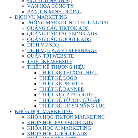
ĐỘI NGŨ NHÂN SỰ
VĂN HÓA CÔNG TY
BẢN TIN MINH DƯƠNG
DỊCH VỤ MARKETING
PHÒNG MARKETING THUÊ NGOÀI
QUẢNG CÁO TIKTOK ADS
QUẢNG CÁO FACEBOOK ADS
QUẢNG CÁO GOOGLE ADS
DỊCH VỤ SEO
DỊCH VỤ QUẢN TRỊ FANPAGE
QUẢN TRỊ WEBSITE
THIẾT KẾ WEBSITE
THIẾT KẾ THƯƠNG HIỆU
THIẾT KẾ THƯƠNG HIỆU
THIẾT KẾ LOGO
THIẾT KẾ PROFILE
THIẾT KẾ BANNER
THIẾT KẾ CATALOGUE
THIẾT KẾ TỜ RƠI, TỜ GẤP
THIẾT KẾ HỒ SƠ NĂNG LỰC
KHÓA HỌC MARKETING
KHÓA HỌC TIKTOK MARKETING
KHÓA HỌC FACEBOOK ADS
KHÓA HỌC AI MARKETING
KHÓA HỌC GOOGLE ADS