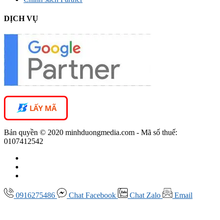
DỊCH VỤ
LẤY MÃ
Bản quyền © 2020 minhduongmedia.com - Mã số thuế:
0107412542
0916275486
Chat
Facebook
Chat
Zalo
Email