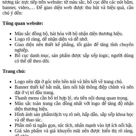
tương tác trực tiếp trên website: từ màu sắc, bố cục đến các nút bấm,
banner, video,… Để giao diện web được thu hút và hiệu quả, cần
chú ý đến:
Tổng quan website:
Màu sắc đồng bộ, hài hòa với bộ nhận diện thương hiệu.
Logo rõ ràng, dễ nhận diện và dễ nhớ.
Giao diện nên thiết kế phẳng, tối giản để tăng tính chuyên
nghiệp.
Bố cục danh mục, sản phẩm được sắp xếp logic, người dùng
có thể dễ theo dõi.
Trang chủ:
Logo nên đặt ở góc trên bên trái và liên kết về trang chủ.
Banner thiết kế bắt mắt, làm nổi bật thông điệp chính và nên
đặt ở vị trí đầu trang.
Thanh menu cần bố trí hợp lý, ưu tiên nội dung quan trọng.
Màu sắc toàn trang cần đồng nhất với logo để tăng độ nhận
diện thương hiệu.
Hình ảnh sản phẩm/dịch vụ rõ nét, hấp dẫn, sắp xếp khoa học
và dễ thao tác.
Phần mô tả ngắn gọn, súc tích, nhấn mạnh vào lợi ích nổi bật.
Giá sản phẩm và giá khuyến mãi nên được hiển thị rõ ràng,