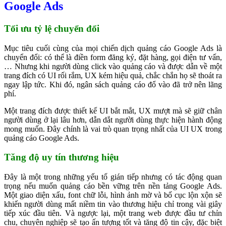
Google Ads
Tối ưu tỷ lệ chuyển đổi
Mục tiêu cuối cùng của mọi chiến dịch quảng cáo Google Ads là
chuyển đổi: có thể là điền form đăng ký, đặt hàng, gọi điện tư vấn,
… Nhưng khi người dùng click vào quảng cáo và được dẫn về một
trang đích có UI rối rắm, UX kém hiệu quả, chắc chắn họ sẽ thoát ra
ngay lập tức. Khi đó, ngân sách quảng cáo đổ vào đã trở nên lãng
phí.
Một trang đích được thiết kế UI bắt mắt, UX mượt mà sẽ giữ chân
người dùng ở lại lâu hơn, dẫn dắt người dùng thực hiện hành động
mong muốn. Đây chính là vai trò quan trọng nhất của UI UX trong
quảng cáo Google Ads.
Tăng độ uy tín thương hiệu
Đây là một trong những yếu tố gián tiếp nhưng có tác động quan
trọng nếu muốn quảng cáo bền vững trên nền tảng Google Ads.
Một giao diện xấu, font chữ lỗi, hình ảnh mờ và bố cục lộn xộn sẽ
khiến người dùng mất niềm tin vào thương hiệu chỉ trong vài giây
tiếp xúc đầu tiên. Và ngược lại, một trang web được đầu tư chỉn
chu, chuyên nghiệp sẽ tạo ấn tượng tốt và tăng độ tin cậy, đặc biệt