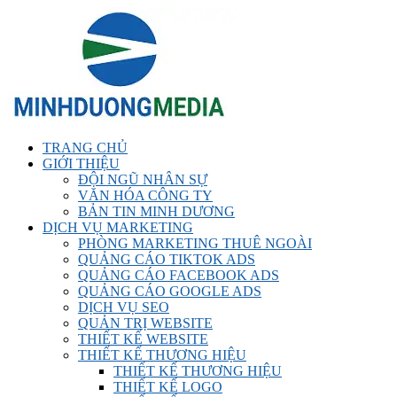
TRANG CHỦ
GIỚI THIỆU
ĐỘI NGŨ NHÂN SỰ
VĂN HÓA CÔNG TY
BẢN TIN MINH DƯƠNG
DỊCH VỤ MARKETING
PHÒNG MARKETING THUÊ NGOÀI
QUẢNG CÁO TIKTOK ADS
QUẢNG CÁO FACEBOOK ADS
QUẢNG CÁO GOOGLE ADS
DỊCH VỤ SEO
QUẢN TRỊ WEBSITE
THIẾT KẾ WEBSITE
THIẾT KẾ THƯƠNG HIỆU
THIẾT KẾ THƯƠNG HIỆU
THIẾT KẾ LOGO