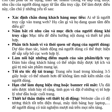
nhu cầu của người dùng ngay từ lần đầu truy cập. Để làm được điều
này, cần chú ý những yếu tố sau:
Xác định chân dung khách hàng mục tiêu:
Ai sẽ là người
truy cập vào trang web? Họ cần gì và họ đang quan tâm đến
điều gì?
Nắm bắt rõ nhu cầu và mục đích của người dùng khi
truy cập:
Mục tiêu để điều hướng nội dung và thiết kế phù
hợp.
Phân tích hành vi và thói quen sử dụng của người dùng:
Dự đáo thao tác, hành động mà người dùng có thể thực hiện
để sắp xếp bố cục web hợp lý.
Làm nổi bật những điểm mạnh của sản phẩm/dịch vụ:
Đảm bảo rằng khách hàng có thể nhận thấy được lợi ích và
giá trị mà sản phẩm mang lại.
Tối ưu tốc độ tải trang:
Trang nên load trong khoảng 3-5
giây hoặc có thể nhanh hơn để không làm mất kiên nhẫn của
người dùng.
Hạn chế làm dụng hiệu ứng hoặc banner rối mắt:
Ưu đãi
nên được trình bày rõ ràng, tinh gọn và đặt ở những vị trí hợp
lý như đầu hoặc cuối trang.
Thiết kế thân thiện với thiết bị di động:
Website cần có độ
tương thích tốt trên điện thoại, máy tính bảng hay laptop,…
để người dùng có trải nghiệm mượt mà trên mọi nền tảng.