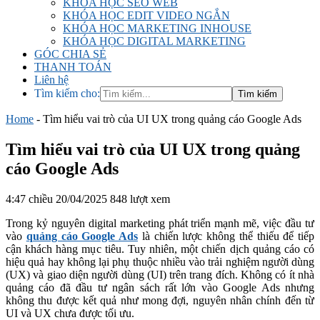
KHÓA HỌC SEO WEB
KHÓA HỌC EDIT VIDEO NGẮN
KHÓA HỌC MARKETING INHOUSE
KHÓA HỌC DIGITAL MARKETING
GÓC CHIA SẺ
THANH TOÁN
Liên hệ
Tìm kiếm cho:
Home
-
Tìm hiểu vai trò của UI UX trong quảng cáo Google Ads
Tìm hiểu vai trò của UI UX trong quảng
cáo Google Ads
4:47 chiều 20/04/2025
848 lượt xem
Trong kỷ nguyên digital marketing phát triển mạnh mẽ, việc đầu tư
vào
quảng cáo Google Ads
là chiến lược không thể thiếu để tiếp
cận khách hàng mục tiêu. Tuy nhiên, một chiến dịch quảng cáo có
hiệu quả hay không lại phụ thuộc nhiều vào trải nghiệm người dùng
(UX) và giao diện người dùng (UI) trên trang đích. Không có ít nhà
quảng cáo đã đầu tư ngân sách rất lớn vào Google Ads nhưng
không thu được kết quả như mong đợi, nguyên nhân chính đến từ
UI và UX chưa được tối ưu.