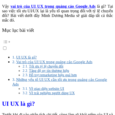
Vậy
vai trò của UI UX trong quảng cáo Google Ads
là gì? Tại
sao việc tối ưu UI/UX lại là yếu tố quan trọng đối với tỷ lệ chuyển
đổi? Bài viết dưới đây Minh Dương Media sẽ giải đáp tất cả thắc
mắc đó.
Mục lục bài viết
UI UX là gì?
Vai trò của UI UX trong quảng cáo Google Ads
Tối ưu tỷ lệ chuyển đổi
Tăng độ uy tín thương hiệu
Hỗ trợ remarketing hiệu quả hơn
Những yếu tố UI UX cần tối ưu trong quảng cáo Google
Ads
Về giao diện website UI
Về trải nghiệm người dùng UX
UI UX là gì?
Trước khi đi vào phân tích chi tiết, cùng làm rõ khái niệm của UI và