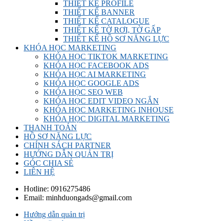
THIẾT KẾ PROFILE
THIẾT KẾ BANNER
THIẾT KẾ CATALOGUE
THIẾT KẾ TỜ RƠI, TỜ GẤP
THIẾT KẾ HỒ SƠ NĂNG LỰC
KHÓA HỌC MARKETING
KHÓA HỌC TIKTOK MARKETING
KHÓA HỌC FACEBOOK ADS
KHÓA HỌC AI MARKETING
KHÓA HỌC GOOGLE ADS
KHÓA HỌC SEO WEB
KHÓA HỌC EDIT VIDEO NGẮN
KHÓA HỌC MARKETING INHOUSE
KHÓA HỌC DIGITAL MARKETING
THANH TOÁN
HỒ SƠ NĂNG LỰC
CHÍNH SÁCH PARTNER
HƯỚNG DẪN QUẢN TRỊ
GÓC CHIA SẺ
LIÊN HỆ
Hotline:
0916275486
Email:
minhduongads@gmail.com
Hướng dẫn quản trị