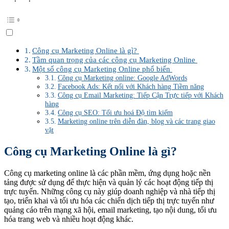
Công cụ Marketing Online là gì?
Tầm quan trọng của các công cụ Marketing Online
Một số công cụ Marketing Online phổ biến
Công cụ Marketing online: Google AdWords
Facebook Ads: Kết nối với Khách hàng Tiềm năng
Công cụ Email Marketing: Tiếp Cận Trực tiếp với Khách
hàng
Công cụ SEO: Tối ưu hoá Độ tìm kiếm
Marketing online trên diễn đàn, blog và các trang giao
vặt
Công cụ Marketing Online là gì?
Công cụ marketing online là các phần mềm, ứng dụng hoặc nền
tảng được sử dụng để thực hiện và quản lý các hoạt động tiếp thị
trực tuyến. Những công cụ này giúp doanh nghiệp và nhà tiếp thị
tạo, triển khai và tối ưu hóa các chiến dịch tiếp thị trực tuyến như
quảng cáo trên mạng xã hội, email marketing, tạo nội dung, tối ưu
hóa trang web và nhiều hoạt động khác.