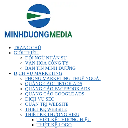
TRANG CHỦ
GIỚI THIỆU
ĐỘI NGŨ NHÂN SỰ
VĂN HÓA CÔNG TY
BẢN TIN MINH DƯƠNG
DỊCH VỤ MARKETING
PHÒNG MARKETING THUÊ NGOÀI
QUẢNG CÁO TIKTOK ADS
QUẢNG CÁO FACEBOOK ADS
QUẢNG CÁO GOOGLE ADS
DỊCH VỤ SEO
QUẢN TRỊ WEBSITE
THIẾT KẾ WEBSITE
THIẾT KẾ THƯƠNG HIỆU
THIẾT KẾ THƯƠNG HIỆU
THIẾT KẾ LOGO