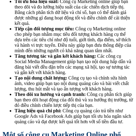
Tối ưu hóa hiệu suất:
Công cụ Marketing online giúp bạn
theo dõi và đo lường hiệu suất của các chiến dịch tiếp thị.
Bằng cách phân tích dữ liệu và chỉ số, bạn có thể đánh giá
được những gì đang hoạt động tốt và điều chỉnh để cải thiện
kết quả.
Tiếp cận đối tượng mục tiêu:
Công cụ Marketing online
cho phép bạn nhắm mục tiêu đối tượng khách hàng cụ thể
dựa trên các tiêu chí như độ tuổi, giới tính, địa điểm, sở thích
và hành vi trực tuyến. Điều này giúp bạn đưa thông điệp của
mình đến những người có khả năng quan tâm nhất.
Tăng tương tác và gắn kết khách hàng:
Các công cụ
Social Media Management giúp bạn tạo nội dung hấp dẫn và
đăng bài viết đều đặn trên các mạng xã hội, tạo sự tương tác
và gắn kết với khách hàng.
Tạo nội dung chất lượng:
Công cụ tạo và chỉnh sửa hình
ảnh, video giúp bạn tạo nội dung quảng cáo và bài viết chất
lượng, thu hút mắt và tạo ấn tượng với khách hàng.
Theo dõi xu hướng và cạnh tranh:
Công cụ phân tích giúp
bạn theo dõi hoạt động của đối thủ và xu hướng thị trường, từ
đó điều chỉnh chiến lược tiếp thị của bạn.
Tăng hiệu quả chi phí:
Công cụ quảng cáo trả tiền như
Google Ads và Facebook Ads giúp bạn tối ưu hóa ngân sách
quảng cáo và đạt được kết quả tốt hơn với số tiền đầu tư.
Một số công cụ Marketing Online phổ