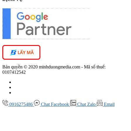
LẤY MÃ
Bản quyền © 2020 minhduongmedia.com - Mã số thuế:
0107412542
0916275486
Chat
Facebook
Chat
Zalo
Email