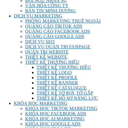
ĐỘI NGŨ NHÂN SỰ
VĂN HÓA CÔNG TY
BẢN TIN MINH DƯƠNG
DỊCH VỤ MARKETING
PHÒNG MARKETING THUÊ NGOÀI
QUẢNG CÁO TIKTOK ADS
QUẢNG CÁO FACEBOOK ADS
QUẢNG CÁO GOOGLE ADS
DỊCH VỤ SEO
DỊCH VỤ QUẢN TRỊ FANPAGE
QUẢN TRỊ WEBSITE
THIẾT KẾ WEBSITE
THIẾT KẾ THƯƠNG HIỆU
THIẾT KẾ THƯƠNG HIỆU
THIẾT KẾ LOGO
THIẾT KẾ PROFILE
THIẾT KẾ BANNER
THIẾT KẾ CATALOGUE
THIẾT KẾ TỜ RƠI, TỜ GẤP
THIẾT KẾ HỒ SƠ NĂNG LỰC
KHÓA HỌC MARKETING
KHÓA HỌC TIKTOK MARKETING
KHÓA HỌC FACEBOOK ADS
KHÓA HỌC AI MARKETING
KHÓA HỌC GOOGLE ADS