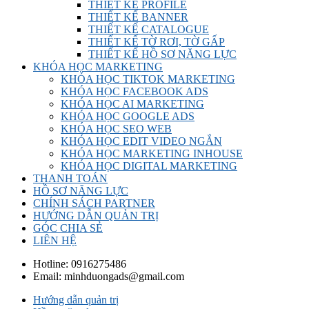
THIẾT KẾ PROFILE
THIẾT KẾ BANNER
THIẾT KẾ CATALOGUE
THIẾT KẾ TỜ RƠI, TỜ GẤP
THIẾT KẾ HỒ SƠ NĂNG LỰC
KHÓA HỌC MARKETING
KHÓA HỌC TIKTOK MARKETING
KHÓA HỌC FACEBOOK ADS
KHÓA HỌC AI MARKETING
KHÓA HỌC GOOGLE ADS
KHÓA HỌC SEO WEB
KHÓA HỌC EDIT VIDEO NGẮN
KHÓA HỌC MARKETING INHOUSE
KHÓA HỌC DIGITAL MARKETING
THANH TOÁN
HỒ SƠ NĂNG LỰC
CHÍNH SÁCH PARTNER
HƯỚNG DẪN QUẢN TRỊ
GÓC CHIA SẺ
LIÊN HỆ
Hotline:
0916275486
Email:
minhduongads@gmail.com
Hướng dẫn quản trị