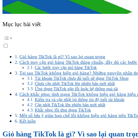
Mục lục bài viết
Giỏ hàng TikTok là gì? Vì sao lại quan trọng
Cách truy cập giỏ hàng TikTok đúng chuẩn, đầy đủ các bước
Các bước truy cập giỏ hàng TikTok
Tại sao TikTok không hiện giỏ hàng? Những nguyên nhân t
Tài khoản TikTok chưa đủ tuổi sử dụng TikTok Shop
Chưa cập nhật TikTok lên phiên bản mới nhất
Ứng dụng TikTok gặp lỗi hoặc hệ thống quá tải
Cách khắc phục tình trạng TikTok không hiện giỏ hàng hiệu
Kiểm tra và cập nhật lại thông tin độ tuổi tài khoản
Cập nhật TikTok lên phiên bản mới nhất
Khắc phục lỗi ứng dụng TikTok
Một số lưu ý giúp hạn chế lỗi không hiện giỏ hàng trên TikT
Kết luận
Giỏ hàng TikTok là gì? Vì sao lại quan trọ