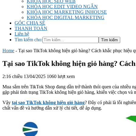
KHÓA HỌC SEO WEB
KHÓA HỌC EDIT VIDEO NGẮN
KHÓA HỌC MARKETING INHOUSE
KHÓA HỌC DIGITAL MARKETING
GÓC CHIA SẺ
THANH TOÁN
Liên hệ
Tìm kiếm cho:
Home
-
Tại sao TikTok không hiện giỏ hàng? Cách khắc phục hiệu q
Tại sao TikTok không hiện giỏ hàng? Cách
2:16 chiều 13/04/2025
1060 lượt xem
Mua sắm trên TikTok Shop đang dần trở thành thói quen của nhiều ngư
gặp phải tình trạng TikTok không hiện giỏ hàng, khiến việc chọn và 
Vậy
tại sao TikTok không hiện giỏ hàng
? Đây có phải là lỗi nghi
chất vấn đề và hướng dẫn xử lý chi tiết, dễ áp dụng.