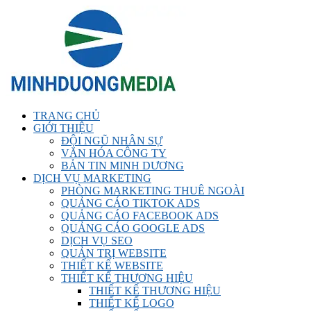
TRANG CHỦ
GIỚI THIỆU
ĐỘI NGŨ NHÂN SỰ
VĂN HÓA CÔNG TY
BẢN TIN MINH DƯƠNG
DỊCH VỤ MARKETING
PHÒNG MARKETING THUÊ NGOÀI
QUẢNG CÁO TIKTOK ADS
QUẢNG CÁO FACEBOOK ADS
QUẢNG CÁO GOOGLE ADS
DỊCH VỤ SEO
QUẢN TRỊ WEBSITE
THIẾT KẾ WEBSITE
THIẾT KẾ THƯƠNG HIỆU
THIẾT KẾ THƯƠNG HIỆU
THIẾT KẾ LOGO