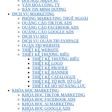
ĐỘI NGŨ NHÂN SỰ
VĂN HÓA CÔNG TY
BẢN TIN MINH DƯƠNG
DỊCH VỤ MARKETING
PHÒNG MARKETING THUÊ NGOÀI
QUẢNG CÁO TIKTOK ADS
QUẢNG CÁO FACEBOOK ADS
QUẢNG CÁO GOOGLE ADS
DỊCH VỤ SEO
DỊCH VỤ QUẢN TRỊ FANPAGE
QUẢN TRỊ WEBSITE
THIẾT KẾ WEBSITE
THIẾT KẾ THƯƠNG HIỆU
THIẾT KẾ THƯƠNG HIỆU
THIẾT KẾ LOGO
THIẾT KẾ PROFILE
THIẾT KẾ BANNER
THIẾT KẾ CATALOGUE
THIẾT KẾ TỜ RƠI, TỜ GẤP
THIẾT KẾ HỒ SƠ NĂNG LỰC
KHÓA HỌC MARKETING
KHÓA HỌC TIKTOK MARKETING
KHÓA HỌC FACEBOOK ADS
KHÓA HỌC AI MARKETING
KHÓA HỌC GOOGLE ADS