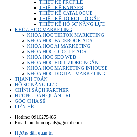
THIẾT KẾ PROFILE
THIẾT KẾ BANNER
THIẾT KẾ CATALOGUE
THIẾT KẾ TỜ RƠI, TỜ GẤP
THIẾT KẾ HỒ SƠ NĂNG LỰC
KHÓA HỌC MARKETING
KHÓA HỌC TIKTOK MARKETING
KHÓA HỌC FACEBOOK ADS
KHÓA HỌC AI MARKETING
KHÓA HỌC GOOGLE ADS
KHÓA HỌC SEO WEB
KHÓA HỌC EDIT VIDEO NGẮN
KHÓA HỌC MARKETING INHOUSE
KHÓA HỌC DIGITAL MARKETING
THANH TOÁN
HỒ SƠ NĂNG LỰC
CHÍNH SÁCH PARTNER
HƯỚNG DẪN QUẢN TRỊ
GÓC CHIA SẺ
LIÊN HỆ
Hotline:
0916275486
Email:
minhduongads@gmail.com
Hướng dẫn quản trị