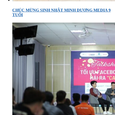
CHÚC MỪNG SINH NHẬT MINH DƯƠNG MEDIA 9
TUỔI