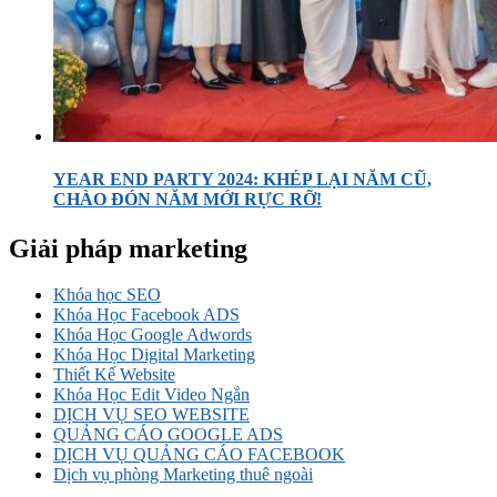
YEAR END PARTY 2024: KHÉP LẠI NĂM CŨ,
CHÀO ĐÓN NĂM MỚI RỰC RỠ!
Giải pháp marketing
Khóa học SEO
Khóa Học Facebook ADS
Khóa Học Google Adwords
Khóa Học Digital Marketing
Thiết Kế Website
Khóa Học Edit Video Ngắn
DỊCH VỤ SEO WEBSITE
QUẢNG CÁO GOOGLE ADS
DỊCH VỤ QUẢNG CÁO FACEBOOK
Dịch vụ phòng Marketing thuê ngoài