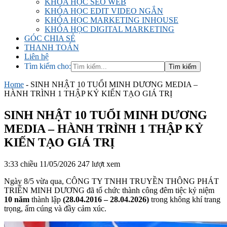
KHÓA HỌC SEO WEB
KHÓA HỌC EDIT VIDEO NGẮN
KHÓA HỌC MARKETING INHOUSE
KHÓA HỌC DIGITAL MARKETING
GÓC CHIA SẺ
THANH TOÁN
Liên hệ
Tìm kiếm cho:
Home
-
SINH NHẬT 10 TUỔI MINH DƯƠNG MEDIA –
HÀNH TRÌNH 1 THẬP KỶ KIẾN TẠO GIÁ TRỊ
SINH NHẬT 10 TUỔI MINH DƯƠNG
MEDIA – HÀNH TRÌNH 1 THẬP KỶ
KIẾN TẠO GIÁ TRỊ
3:33 chiều 11/05/2026
247 lượt xem
Ngày 8/5 vừa qua, CÔNG TY TNHH TRUYỀN THÔNG PHÁT
TRIỂN MINH DƯƠNG đã tổ chức thành công đêm tiệc kỷ niệm
10 năm
thành lập
(28.04.2016 – 28.04.2026)
trong không khí trang
trọng, ấm cúng và đầy cảm xúc.