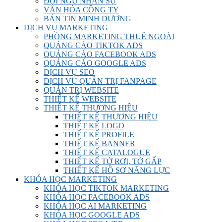
ĐỘI NGŨ NHÂN SỰ
VĂN HÓA CÔNG TY
BẢN TIN MINH DƯƠNG
DỊCH VỤ MARKETING
PHÒNG MARKETING THUÊ NGOÀI
QUẢNG CÁO TIKTOK ADS
QUẢNG CÁO FACEBOOK ADS
QUẢNG CÁO GOOGLE ADS
DỊCH VỤ SEO
DỊCH VỤ QUẢN TRỊ FANPAGE
QUẢN TRỊ WEBSITE
THIẾT KẾ WEBSITE
THIẾT KẾ THƯƠNG HIỆU
THIẾT KẾ THƯƠNG HIỆU
THIẾT KẾ LOGO
THIẾT KẾ PROFILE
THIẾT KẾ BANNER
THIẾT KẾ CATALOGUE
THIẾT KẾ TỜ RƠI, TỜ GẤP
THIẾT KẾ HỒ SƠ NĂNG LỰC
KHÓA HỌC MARKETING
KHÓA HỌC TIKTOK MARKETING
KHÓA HỌC FACEBOOK ADS
KHÓA HỌC AI MARKETING
KHÓA HỌC GOOGLE ADS