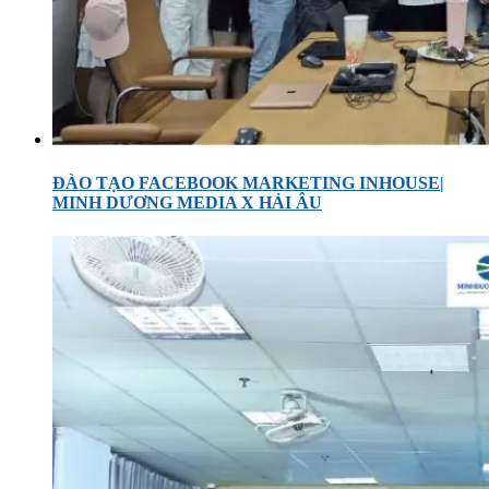
ĐÀO TẠO FACEBOOK MARKETING INHOUSE|
MINH DƯƠNG MEDIA X HẢI ÂU