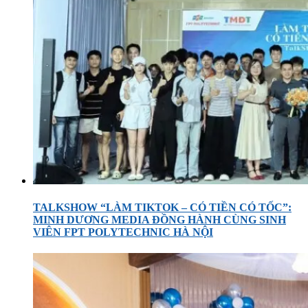
TALKSHOW “LÀM TIKTOK – CÓ TIỀN CÓ TỐC”:
MINH DƯƠNG MEDIA ĐỒNG HÀNH CÙNG SINH
VIÊN FPT POLYTECHNIC HÀ NỘI