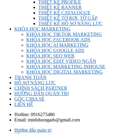
THIẾT KẾ PROFILE
THIẾT KẾ BANNER
THIẾT KẾ CATALOGUE
THIẾT KẾ TỜ RƠI, TỜ GẤP
THIẾT KẾ HỒ SƠ NĂNG LỰC
KHÓA HỌC MARKETING
KHÓA HỌC TIKTOK MARKETING
KHÓA HỌC FACEBOOK ADS
KHÓA HỌC AI MARKETING
KHÓA HỌC GOOGLE ADS
KHÓA HỌC SEO WEB
KHÓA HỌC EDIT VIDEO NGẮN
KHÓA HỌC MARKETING INHOUSE
KHÓA HỌC DIGITAL MARKETING
THANH TOÁN
HỒ SƠ NĂNG LỰC
CHÍNH SÁCH PARTNER
HƯỚNG DẪN QUẢN TRỊ
GÓC CHIA SẺ
LIÊN HỆ
Hotline:
0916275486
Email:
minhduongads@gmail.com
Hướng dẫn quản trị