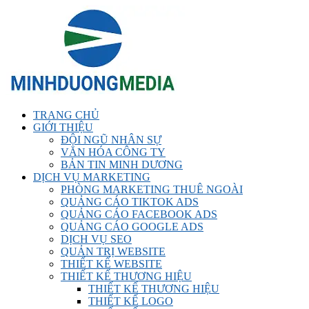
TRANG CHỦ
GIỚI THIỆU
ĐỘI NGŨ NHÂN SỰ
VĂN HÓA CÔNG TY
BẢN TIN MINH DƯƠNG
DỊCH VỤ MARKETING
PHÒNG MARKETING THUÊ NGOÀI
QUẢNG CÁO TIKTOK ADS
QUẢNG CÁO FACEBOOK ADS
QUẢNG CÁO GOOGLE ADS
DỊCH VỤ SEO
QUẢN TRỊ WEBSITE
THIẾT KẾ WEBSITE
THIẾT KẾ THƯƠNG HIỆU
THIẾT KẾ THƯƠNG HIỆU
THIẾT KẾ LOGO