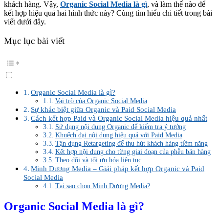
khách hàng. Vậy,
Organic Social Media là gì
, và làm thế nào để
kết hợp hiệu quả hai hình thức này? Cùng tìm hiểu chi tiết trong bài
viết dưới đây.
Mục lục bài viết
Organic Social Media là gì?
Vai trò của Organic Social Media
Sự khác biệt giữa Organic và Paid Social Media
Cách kết hợp Paid và Organic Social Media hiệu quả nhất
Sử dụng nội dung Organic để kiểm tra ý tưởng
Khuếch đại nội dung hiệu quả với Paid Media
Tận dụng Retargeting để thu hút khách hàng tiềm năng
Kết hợp nội dung cho từng giai đoạn của phễu bán hàng
Theo dõi và tối ưu hóa liên tục
Minh Dương Media – Giải pháp kết hợp Organic và Paid
Social Media
Tại sao chọn Minh Dương Media?
Organic Social Media là gì?