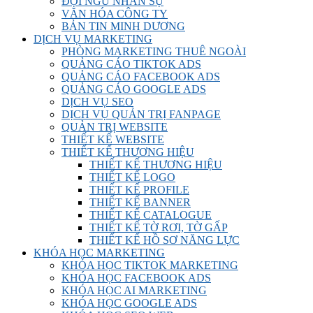
ĐỘI NGŨ NHÂN SỰ
VĂN HÓA CÔNG TY
BẢN TIN MINH DƯƠNG
DỊCH VỤ MARKETING
PHÒNG MARKETING THUÊ NGOÀI
QUẢNG CÁO TIKTOK ADS
QUẢNG CÁO FACEBOOK ADS
QUẢNG CÁO GOOGLE ADS
DỊCH VỤ SEO
DỊCH VỤ QUẢN TRỊ FANPAGE
QUẢN TRỊ WEBSITE
THIẾT KẾ WEBSITE
THIẾT KẾ THƯƠNG HIỆU
THIẾT KẾ THƯƠNG HIỆU
THIẾT KẾ LOGO
THIẾT KẾ PROFILE
THIẾT KẾ BANNER
THIẾT KẾ CATALOGUE
THIẾT KẾ TỜ RƠI, TỜ GẤP
THIẾT KẾ HỒ SƠ NĂNG LỰC
KHÓA HỌC MARKETING
KHÓA HỌC TIKTOK MARKETING
KHÓA HỌC FACEBOOK ADS
KHÓA HỌC AI MARKETING
KHÓA HỌC GOOGLE ADS