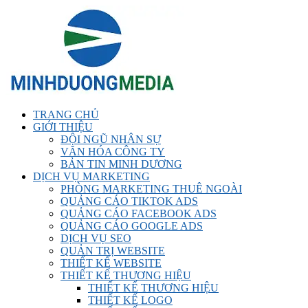
TRANG CHỦ
GIỚI THIỆU
ĐỘI NGŨ NHÂN SỰ
VĂN HÓA CÔNG TY
BẢN TIN MINH DƯƠNG
DỊCH VỤ MARKETING
PHÒNG MARKETING THUÊ NGOÀI
QUẢNG CÁO TIKTOK ADS
QUẢNG CÁO FACEBOOK ADS
QUẢNG CÁO GOOGLE ADS
DỊCH VỤ SEO
QUẢN TRỊ WEBSITE
THIẾT KẾ WEBSITE
THIẾT KẾ THƯƠNG HIỆU
THIẾT KẾ THƯƠNG HIỆU
THIẾT KẾ LOGO