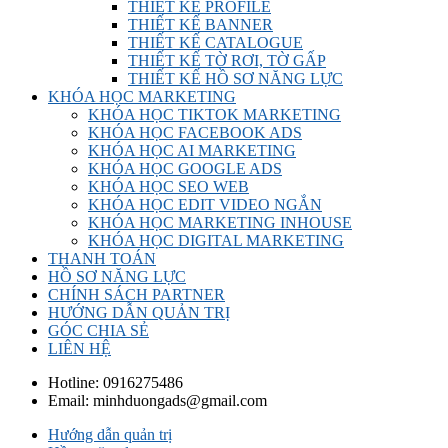
THIẾT KẾ PROFILE
THIẾT KẾ BANNER
THIẾT KẾ CATALOGUE
THIẾT KẾ TỜ RƠI, TỜ GẤP
THIẾT KẾ HỒ SƠ NĂNG LỰC
KHÓA HỌC MARKETING
KHÓA HỌC TIKTOK MARKETING
KHÓA HỌC FACEBOOK ADS
KHÓA HỌC AI MARKETING
KHÓA HỌC GOOGLE ADS
KHÓA HỌC SEO WEB
KHÓA HỌC EDIT VIDEO NGẮN
KHÓA HỌC MARKETING INHOUSE
KHÓA HỌC DIGITAL MARKETING
THANH TOÁN
HỒ SƠ NĂNG LỰC
CHÍNH SÁCH PARTNER
HƯỚNG DẪN QUẢN TRỊ
GÓC CHIA SẺ
LIÊN HỆ
Hotline:
0916275486
Email:
minhduongads@gmail.com
Hướng dẫn quản trị