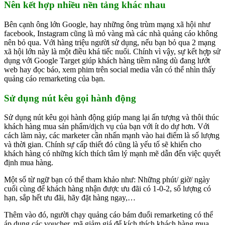
Nên kết hợp nhiều nền tảng khác nhau
Bên cạnh ông lớn Google, hay những ông trùm mạng xã hội như
facebook, Instagram cũng là mỏ vàng mà các nhà quảng cáo không
nên bỏ qua. Với hàng triệu người sử dụng, nếu bạn bỏ qua 2 mạng
xã hội lớn này là một điều khá tiếc nuối. Chính vì vậy, sự kết hợp sử
dụng với Google Target giúp khách hàng tiềm năng dù đang lướt
web hay đọc báo, xem phim trên social media vẫn có thể nhìn thấy
quảng cáo remarketing của bạn.
Sử dụng nút kêu gọi hành động
Sử dụng nút kêu gọi hành động giúp mang lại ấn tượng và thôi thúc
khách hàng mua sản phẩm/dịch vụ của bạn với ít do dự hơn. Với
cách làm này, các marketer cần nhấn mạnh vào hai điểm là số lượng
và thời gian. Chính sự cấp thiết đó cũng là yếu tố sẽ khiến cho
khách hàng có những kích thích tâm lý mạnh mẽ dẫn đến việc quyết
định mua hàng.
Một số từ ngữ bạn có thể tham khảo như: Những phút/ giờ/ ngày
cuối cùng để khách hàng nhận được ưu đãi có 1-0-2, số lượng có
hạn, sắp hết ưu đãi, hãy đặt hàng ngay,…
Thêm vào đó, người chạy quảng cáo bám đuổi remarketing có thể
áp dụng các voucher, mã giảm giá để kích thích khách hàng mua