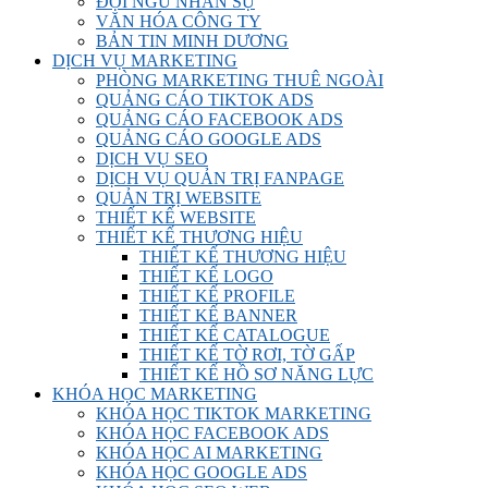
ĐỘI NGŨ NHÂN SỰ
VĂN HÓA CÔNG TY
BẢN TIN MINH DƯƠNG
DỊCH VỤ MARKETING
PHÒNG MARKETING THUÊ NGOÀI
QUẢNG CÁO TIKTOK ADS
QUẢNG CÁO FACEBOOK ADS
QUẢNG CÁO GOOGLE ADS
DỊCH VỤ SEO
DỊCH VỤ QUẢN TRỊ FANPAGE
QUẢN TRỊ WEBSITE
THIẾT KẾ WEBSITE
THIẾT KẾ THƯƠNG HIỆU
THIẾT KẾ THƯƠNG HIỆU
THIẾT KẾ LOGO
THIẾT KẾ PROFILE
THIẾT KẾ BANNER
THIẾT KẾ CATALOGUE
THIẾT KẾ TỜ RƠI, TỜ GẤP
THIẾT KẾ HỒ SƠ NĂNG LỰC
KHÓA HỌC MARKETING
KHÓA HỌC TIKTOK MARKETING
KHÓA HỌC FACEBOOK ADS
KHÓA HỌC AI MARKETING
KHÓA HỌC GOOGLE ADS