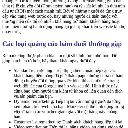
quảng cáo trực tuyến thông thường. Google Remarketing giúp bạn
tăng tỷ lệ chuyển đổi (Conversion rate) và tỷ suất lợi nhuận dựa trên
đầu tư (ROI) một cách mạnh mẽ. Bởi vì những người đã từng truy
cập vào trang web trước đó, hay những người đã thân thuộc với
thương hiệu của thì có nhiều khả năng trở thành khách hàng hoặc
thực hiện những hành động mang lại giá trị khác trên website khi họ
quay trở lại.
Các loại quảng cáo bám đuổi thường gặp
Remarketing được phân chia làm một số hình thức nhỏ hơn. Để
giúp bạn hiểu rõ hơn, hãy tham khảo ngay dưới đây.
Standard remarketing: Tiếp thị lại tiêu chuẩn tiếp cận các
khách hàng tiềm năng đã ghé thăm page nhưng chưa có hành
động chuyển đổi thông qua việc hiển thị ads trên các trang
web đối tác của Google mà họ vào sau đó. Hình thức này
cũng bao gồm người tìm kiếm từ khóa có liên quan đến dịch
vụ/sản phẩm của bạn.
Dynamic remarketing: Tiếp thị lại với những người đã từng
xem phẩm trên web của bạn. Marketer có thể linh động trong
việc đưa ra các voucher giảm giá với mặt hàng này chẳng
hạn,…
Customer list remarketing: Danh sách khách hàng tiếp thị lại.
Video remarketing: Tiếp thị lại bằng video, sử dụng video để