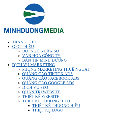
TRANG CHỦ
GIỚI THIỆU
ĐỘI NGŨ NHÂN SỰ
VĂN HÓA CÔNG TY
BẢN TIN MINH DƯƠNG
DỊCH VỤ MARKETING
PHÒNG MARKETING THUÊ NGOÀI
QUẢNG CÁO TIKTOK ADS
QUẢNG CÁO FACEBOOK ADS
QUẢNG CÁO GOOGLE ADS
DỊCH VỤ SEO
QUẢN TRỊ WEBSITE
THIẾT KẾ WEBSITE
THIẾT KẾ THƯƠNG HIỆU
THIẾT KẾ THƯƠNG HIỆU
THIẾT KẾ LOGO