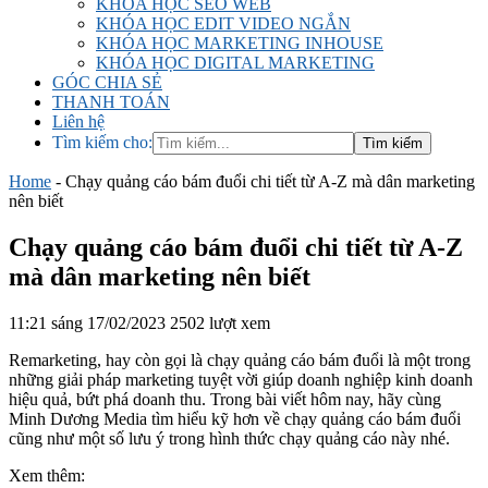
KHÓA HỌC SEO WEB
KHÓA HỌC EDIT VIDEO NGẮN
KHÓA HỌC MARKETING INHOUSE
KHÓA HỌC DIGITAL MARKETING
GÓC CHIA SẺ
THANH TOÁN
Liên hệ
Tìm kiếm cho:
Home
-
Chạy quảng cáo bám đuổi chi tiết từ A-Z mà dân marketing
nên biết
Chạy quảng cáo bám đuổi chi tiết từ A-Z
mà dân marketing nên biết
11:21 sáng 17/02/2023
2502 lượt xem
Remarketing, hay còn gọi là chạy quảng cáo bám đuổi là một trong
những giải pháp marketing tuyệt vời giúp doanh nghiệp kinh doanh
hiệu quả, bứt phá doanh thu. Trong bài viết hôm nay, hãy cùng
Minh Dương Media tìm hiểu kỹ hơn về chạy quảng cáo bám đuổi
cũng như một số lưu ý trong hình thức chạy quảng cáo này nhé.
Xem thêm: