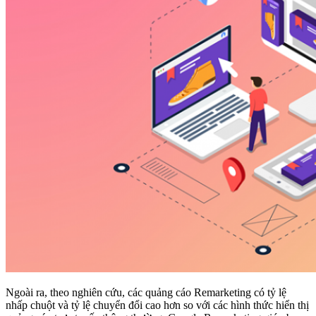
Ngoài ra, theo nghiên cứu, các quảng cáo Remarketing có tỷ lệ
nhấp chuột và tỷ lệ chuyển đổi cao hơn so với các hình thức hiển thị