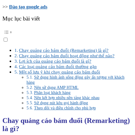
>>
Đào tạo google ads
Mục lục bài viết
Chay quảng cáo bám đuổi (Remarketing) là gì?
Chạy quảng cáo bám đuổi hoạt động như thế nào?
Lợi ích của quảng cáo bám đuổi là gì?
Các loại quảng cáo bám đuổi thường gặp
Một số lưu ý khi chạy quảng cáo bám đuổi
Sử dụng hình ảnh sống động gây ấn tượng với khách
hàng
Nên sử dụng AMP HTML
Phân loại khách hàng
Nên kết hợp nhiều nền tảng khác nhau
Sử dụng nút kêu gọi hành động
Theo dõi và điều chỉnh cho phù hợp
Chay quảng cáo bám đuổi (Remarketing)
là gì?