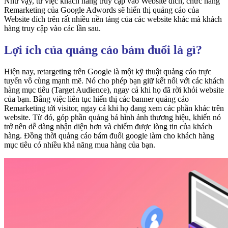
Như vậy, từ việc khách hàng truy cập vào Website đích, chức năng
Remarketing của Google Adwords sẽ hiển thị quảng cáo của
Website đích trên rất nhiều nền tảng của các website khác mà khách
hàng truy cập vào các lần sau.
Lợi ích của quảng cáo bám đuổi là gì?
Hiện nay, retargeting trên Google là một kỹ thuật quảng cáo trực
tuyến vô cùng mạnh mẽ. Nó cho phép bạn giữ kết nối với các khách
hàng mục tiêu (Target Audience), ngay cả khi họ đã rời khỏi website
của bạn. Bằng việc liên tục hiển thị các banner quảng cáo
Remarketing tới visitor, ngay cả khi họ đang xem các phần khác trên
website. Từ đó, góp phần quảng bá hình ảnh thương hiệu, khiến nó
trở nên dễ dàng nhận diện hơn và chiếm được lòng tin của khách
hàng. Đồng thời quảng cáo bám đuổi google làm cho khách hàng
mục tiêu có nhiều khả năng mua hàng của bạn.