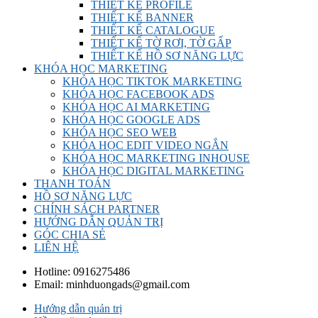
THIẾT KẾ PROFILE
THIẾT KẾ BANNER
THIẾT KẾ CATALOGUE
THIẾT KẾ TỜ RƠI, TỜ GẤP
THIẾT KẾ HỒ SƠ NĂNG LỰC
KHÓA HỌC MARKETING
KHÓA HỌC TIKTOK MARKETING
KHÓA HỌC FACEBOOK ADS
KHÓA HỌC AI MARKETING
KHÓA HỌC GOOGLE ADS
KHÓA HỌC SEO WEB
KHÓA HỌC EDIT VIDEO NGẮN
KHÓA HỌC MARKETING INHOUSE
KHÓA HỌC DIGITAL MARKETING
THANH TOÁN
HỒ SƠ NĂNG LỰC
CHÍNH SÁCH PARTNER
HƯỚNG DẪN QUẢN TRỊ
GÓC CHIA SẺ
LIÊN HỆ
Hotline:
0916275486
Email:
minhduongads@gmail.com
Hướng dẫn quản trị